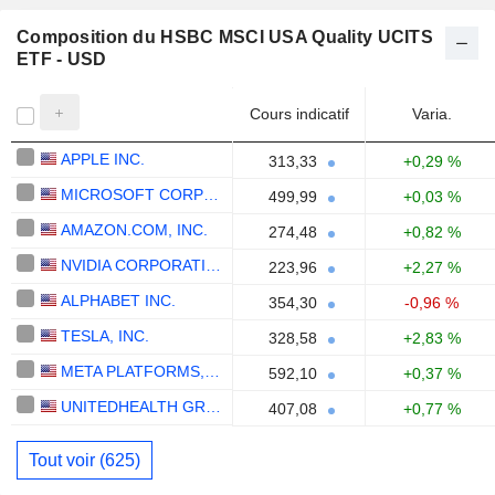
Composition du HSBC MSCI USA Quality UCITS
ETF - USD
Cours indicatif
Varia.
APPLE INC.
313,33
+0,29 %
MICROSOFT CORPORATION
499,99
+0,03 %
AMAZON.COM, INC.
274,48
+0,82 %
NVIDIA CORPORATION
223,96
+2,27 %
ALPHABET INC.
354,30
-0,96 %
TESLA, INC.
328,58
+2,83 %
META PLATFORMS, INC.
592,10
+0,37 %
UNITEDHEALTH GROUP INC.
407,08
+0,77 %
Tout voir (625)