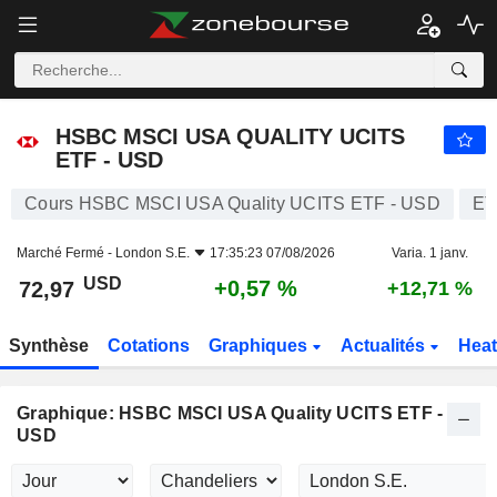
HSBC MSCI USA QUALITY UCITS ETF - USD
72,97
$
+0,57 %
HSBC MSCI USA QUALITY UCITS
ETF - USD
Cours HSBC MSCI USA Quality UCITS ETF - USD
ET
Marché Fermé -
London S.E.
17:35:23 07/08/2026
Varia. 1 janv.
USD
+0,57 %
72,97
+12,71 %
Synthèse
Cotations
Graphiques
Actualités
Hea
Graphique: HSBC MSCI USA Quality UCITS ETF -
USD