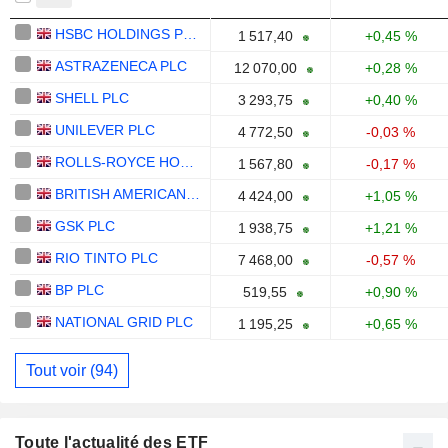
HSBC HOLDINGS PLC
1 517,40
+0,45 %
ASTRAZENECA PLC
12 070,00
+0,28 %
SHELL PLC
3 293,75
+0,40 %
UNILEVER PLC
4 772,50
-0,03 %
ROLLS-ROYCE HOLDINGS PLC
1 567,80
-0,17 %
BRITISH AMERICAN TOBACCO P.L.C.
4 424,00
+1,05 %
GSK PLC
1 938,75
+1,21 %
RIO TINTO PLC
7 468,00
-0,57 %
BP PLC
519,55
+0,90 %
NATIONAL GRID PLC
1 195,25
+0,65 %
Tout voir (94)
Toute l'actualité des ETF