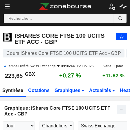
ISHARES CORE FTSE 100 UCITS ETF ACC - GBP
223,65
p
+0,27 %
ISHARES CORE FTSE 100 UCITS
ETF ACC - GBP
Cours iShares Core FTSE 100 UCITS ETF Acc - GBP
Temps Différé
Swiss Exchange
09:06:44 06/08/2026
Varia. 1 janv.
GBX
+0,27 %
223,65
+11,82 %
Synthèse
Cotations
Graphiques
Actualités
Hea
Graphique: iShares Core FTSE 100 UCITS ETF
Acc - GBP