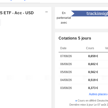
S ETF - Acc - USD
En
partenariat
avec
Cotations 5 jours
Date
Cours
Va
07/08/26
8,659 €
06/08/26
8,602 €
05/08/26
8,562 €
04/08/26
8,519 €
03/08/26
8,373 €
Autres places 
Cours en différé Deutsch
Dernière mise à jour Le 07 août 