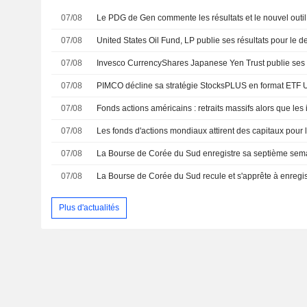
07/08
07/08
07/08
07/08
PIMCO décline sa stratégie StocksPLUS en format ETF
07/08
07/08
07/08
07/08
Plus d'actualités