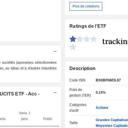
Plus de cotations
Ratings de l'ETF
 sociétés japonaises sélectionnées
Description
s, au tabac et à d'autres industries
Code ISIN
IE00BFNM3L97
Frais de
0.15%
UCITS ETF - Acc -
gestion (TER)
Catégories
Actions
d'actif
Varia. 1
aria.
janv.
Poids
Grandes Capitalisat
Taille
Moyennes Capitalis