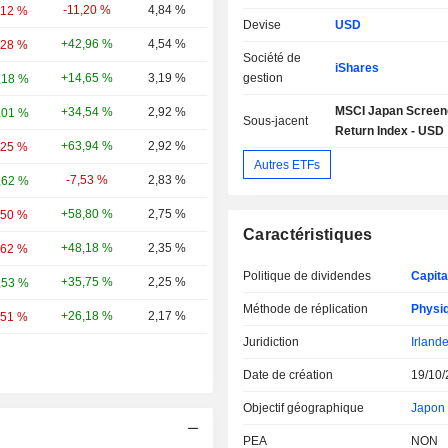
-11,20 %
4,84 %
,12 %
Devise
USD
+42,96 %
4,54 %
,28 %
Société de
iShares
+14,65 %
3,19 %
gestion
,18 %
MSCI Japan Screen
+34,54 %
2,92 %
,01 %
Sous-jacent
Return Index - USD
+63,94 %
2,92 %
,25 %
Autres ETFs
-7,53 %
2,83 %
,62 %
+58,80 %
2,75 %
,50 %
Caractéristiques
+48,18 %
2,35 %
,62 %
Politique de dividendes
Capita
+35,75 %
2,25 %
,53 %
Méthode de réplication
Physi
+26,18 %
2,17 %
,51 %
Juridiction
Irland
Date de création
19/10/
Objectif géographique
Japon
PEA
NON