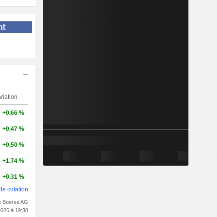
riation
+0,66 %
+0,47 %
+0,50 %
+1,74 %
+0,31 %
de cotation
e Boerse AG
2026 à 19:38