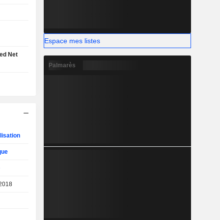
Espace mes listes
ed Net
Palmarès
lisation
que
e
2018