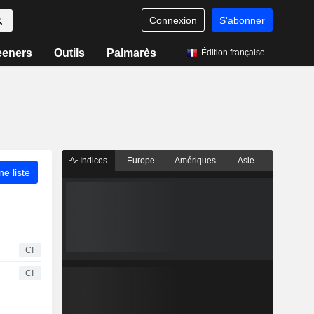
Connexion
S'abonner
eeners
Outils
Palmarès
Édition française
Indices
Europe
Amériques
Asie
ne liste
CI
CI