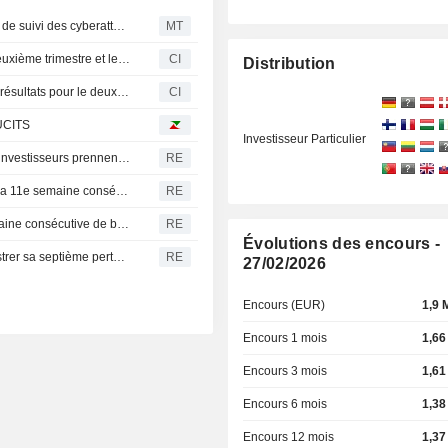
Le PDG de Gen commente les résultats et le nouvel outil de suivi des cyberattaques
MT
United States Oil Fund, LP publie ses résultats pour le deuxième trimestre et le premier semestre clos le 30 juin 2026
CI
Distribution
Invesco CurrencyShares Japanese Yen Trust publie ses résultats pour le deuxième trimestre et le premier semestre clos le 30 juin 2026
CI
 UCITS
Investisseur Particulier
Fonds actions américains : retraits massifs alors que les investisseurs prennent leurs bénéfices avant les chiffres de l'emploi
RE
Les fonds d'actions mondiaux attirent des capitaux pour la 11e semaine consécutive, portés par des résultats d'entreprises encourageants
RE
La Bourse de Corée du Sud enregistre sa septième semaine consécutive de baisse, plombée par les doutes sur l'IA et les puces
RE
Évolutions des encours -
La Bourse de Corée du Sud recule et s'apprête à enregistrer sa septième perte hebdomadaire consécutive
RE
27/02/2026
Encours (EUR)
1,9 
Encours 1 mois
1,66
Encours 3 mois
1,61
Encours 6 mois
1,38
Encours 12 mois
1,37