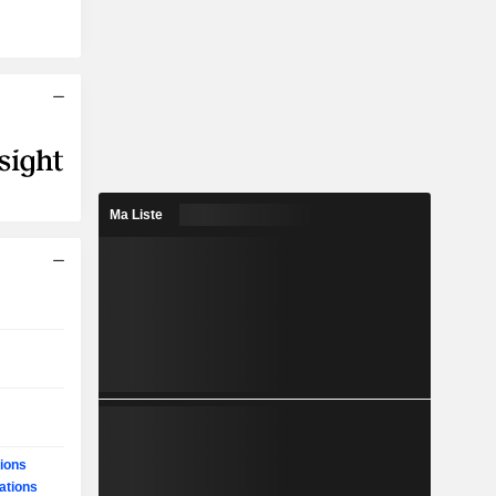
Ma Liste
ions
ations