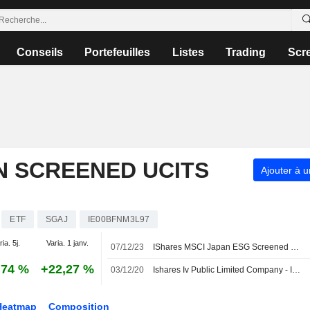
Conseils
Portefeuilles
Listes
Trading
Scr
N SCREENED UCITS
Ajouter à u
ETF
SGAJ
IE00BFNM3L97
ia. 5j.
Varia. 1 janv.
07/12/23
IShares MSCI Japan ESG Screened UCITS ETF USD (Dist) annonce une distribution intermédiaire pour l'exercice en cours, payable le 29 décembre 2023
,74 %
+22,27 %
03/12/20
Ishares Iv Public Limited Company - Ishares Msci Japan Esg Screened Ucits Etf déclare un dividende, payable le 23 décembre 2020.
Heatmap
Composition