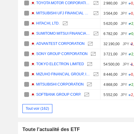
TOYOTA MOTOR CORPORATION
2 980,00
JPY
-0
MITSUBISHI UFJ FINANCIAL GROUP, INC.
3 564,00
JPY
-0
HITACHI, LTD.
5 620,00
JPY
+2
SUMITOMO MITSUI FINANCIAL GROUP, INC.
6 782,00
JPY
+0
ADVANTEST CORPORATION
32 190,00
JPY
-2
SONY GROUP CORPORATION
3 721,00
JPY
+2
TOKYO ELECTRON LIMITED
54 500,00
JPY
-1
MIZUHO FINANCIAL GROUP, INC.
8 446,00
JPY
-0
MITSUBISHI CORPORATION
4 868,00
JPY
+2
SOFTBANK GROUP CORP.
5 552,00
JPY
-2
Tout voir (162)
Toute l'actualité des ETF