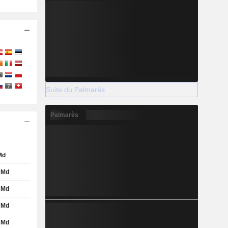
Suite du Palmarès
Palmarès
Md
 Md
 Md
 Md
 Md