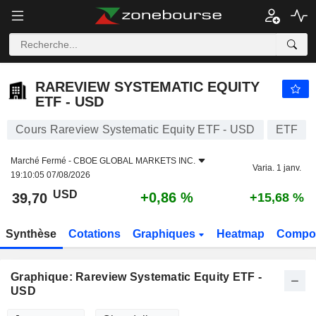
RAREVIEW SYSTEMATIC EQUITY ETF - USD
39,70
$
+0,86 %
RAREVIEW SYSTEMATIC EQUITY
ETF - USD
Cours Rareview Systematic Equity ETF - USD
ETF
Marché Fermé -
CBOE GLOBAL MARKETS INC.
Varia. 1 janv.
19:10:05 07/08/2026
USD
+0,86 %
39,70
+15,68 %
Synthèse
Cotations
Graphiques
Heatmap
Compos
Graphique: Rareview Systematic Equity ETF -
USD