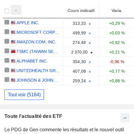
Cours indicatif
Varia.
APPLE INC.
313,33
+0,29 %
MICROSOFT CORPORATION
499,99
+0,03 %
AMAZON.COM, INC.
274,48
+0,82 %
TSMC (TAIWAN SEMICONDUCTOR MANUFACTURING COMPANY)
2 370,00
+0,21 %
ALPHABET INC.
354,30
-0,96 %
UNITEDHEALTH GROUP INC.
407,08
+0,77 %
JOHNSON & JOHNSON
259,24
+0,88 %
Tout voir (5184)
Toute l'actualité des ETF
Le PDG de Gen commente les résultats et le nouvel outil