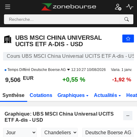
UBS MSCI CHINA UNIVERSAL UCITS ETF A-DIS - USD
9,506
€
+0,55 %
UBS MSCI CHINA UNIVERSAL
UCITS ETF A-DIS - USD
Cours UBS MSCI China Universal UCITS ETF A-dis - US
Temps Différé
Deutsche Boerse AG
12:10:27 10/08/2026
Varia. 1 janv.
EUR
+0,55 %
9,506
-1,92 %
Synthèse
Cotations
Graphiques
Actualités
Hea
Graphique: UBS MSCI China Universal UCITS
ETF A-dis - USD