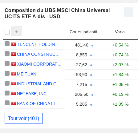
Composition du UBS MSCI China Universal
UCITS ETF A-dis - USD
Cours indicatif
Varia.
TENCENT HOLDINGS LIMITED
481,40
+0,54 %
CHINA CONSTRUCTION BANK CORPORATION
8,855
+0,74 %
XIAOMI CORPORATION
27,62
+2,07 %
MEITUAN
93,90
+1,84 %
INDUSTRIAL AND COMMERCIAL BANK OF CHINA LIMITED
7,215
+1,05 %
NETEASE, INC.
205,60
+0,19 %
BANK OF CHINA LIMITED
5,285
+1,05 %
Tout voir (401)