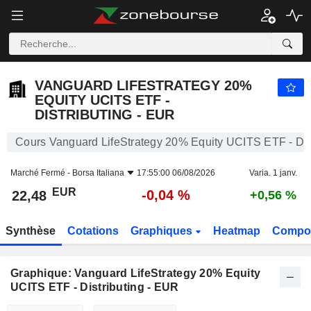
VANGUARD LIFESTRATEGY 20% EQUITY UCITS ETF - DISTRIBUTING - EUR
22,48
€
-0,04 %
VANGUARD LIFESTRATEGY 20%
EQUITY UCITS ETF -
DISTRIBUTING - EUR
Cours Vanguard LifeStrategy 20% Equity UCITS ETF - Dis
Marché Fermé -
Borsa Italiana
17:55:00 06/08/2026
Varia. 1 janv.
EUR
-0,04 %
22,48
+0,56 %
Synthèse
Cotations
Graphiques
Heatmap
Compos
Graphique: Vanguard LifeStrategy 20% Equity
UCITS ETF - Distributing - EUR