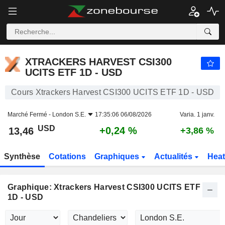
XTRACKERS HARVEST CSI300 UCITS ETF 1D - USD
13,46
$
+0,24 %
XTRACKERS HARVEST CSI300
UCITS ETF 1D - USD
Cours Xtrackers Harvest CSI300 UCITS ETF 1D - USD
Marché Fermé -
London S.E.
17:35:06 06/08/2026
Varia. 1 janv.
USD
+0,24 %
13,46
+3,86 %
Synthèse
Cotations
Graphiques
Actualités
Hea
Graphique: Xtrackers Harvest CSI300 UCITS ETF
1D - USD