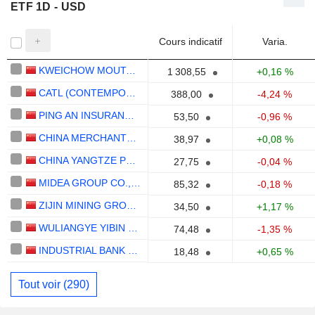
ETF 1D - USD
Cours indicatif
Varia.
KWEICHOW MOUTAI CO., LTD.
1 308,55
+0,16 %
CATL (CONTEMPORARY AMPEREX TECHNOLOGY)
388,00
-4,24 %
PING AN INSURANCE (GROUP) COMPANY OF CHINA, LTD.
53,50
-0,96 %
CHINA MERCHANTS BANK CO., LTD.
38,97
+0,08 %
CHINA YANGTZE POWER CO., LTD.
27,75
-0,04 %
MIDEA GROUP CO., LTD.
85,32
-0,18 %
ZIJIN MINING GROUP COMPANY LIMITED
34,50
+1,17 %
WULIANGYE YIBIN CO.,LTD.
74,48
-1,35 %
INDUSTRIAL BANK CO., LTD.
18,48
+0,65 %
Tout voir (290)