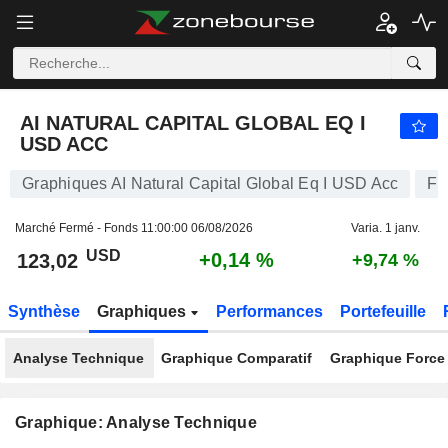
AI NATURAL CAPITAL GLOBAL EQ I USD ACC
123,02
$
+0,14 %
AI NATURAL CAPITAL GLOBAL EQ I
USD ACC
Graphiques AI Natural Capital Global Eq I USD Acc
Fo
Marché Fermé - Fonds
11:00:00 06/08/2026
Varia. 1 janv.
USD
+0,14 %
123,02
+9,74 %
Synthèse
Graphiques
Performances
Portefeuille
Analyse Technique
Graphique Comparatif
Graphique Force 
Graphique: Analyse Technique