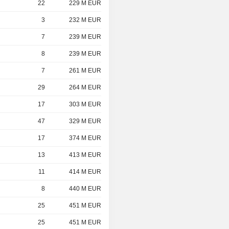
22
229 M EUR
3
232 M EUR
7
239 M EUR
8
239 M EUR
7
261 M EUR
29
264 M EUR
17
303 M EUR
47
329 M EUR
17
374 M EUR
13
413 M EUR
11
414 M EUR
8
440 M EUR
25
451 M EUR
25
451 M EUR