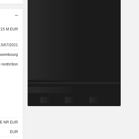
215 M EUR
15/07/2021
uxembourg
restriction
E NR EUR
EUR