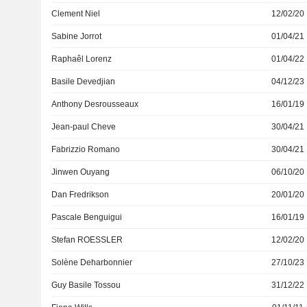
Clement Niel
12/02/20
Sabine Jorrot
01/04/21
Raphaêl Lorenz
01/04/22
Basile Devedjian
04/12/23
Anthony Desrousseaux
16/01/19
Jean-paul Cheve
30/04/21
Fabrizzio Romano
30/04/21
Jinwen Ouyang
06/10/20
Dan Fredrikson
20/01/20
Pascale Benguigui
16/01/19
Stefan ROESSLER
12/02/20
Solène Deharbonnier
27/10/23
Guy Basile Tossou
31/12/22