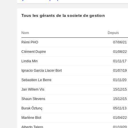
Tous les gérants de la societe de gestion
Nom
Depuis
Rémi PHO
07/06/21
Clément Dupire
01/08/22
Lindia Min
01/11/17
Ignacio Garcia Llacer Bort
01/07/19
Sebastien Le Berre
01/11/20
Jan Willem Vis
15/12/15
Shaun Stevens
15/12/15
Burak Öztunç
05/11/13
Marlène Blot
01/04/22
Alberto Talero
01/10/20