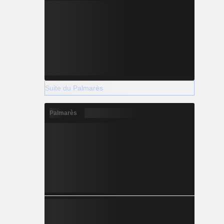
Suite du Palmarès
Palmarès