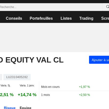
Conseils
Portefeuilles
Listes
Trading
Scr
 EQUITY VAL CL
Ajouter à u
LU2310405282
Varia. 5j.
Varia. 1 janv.
Mois en cours
+1,97 %
2,51 %
+14,74 %
1 mois
+2,50 %
Risque
Equipe