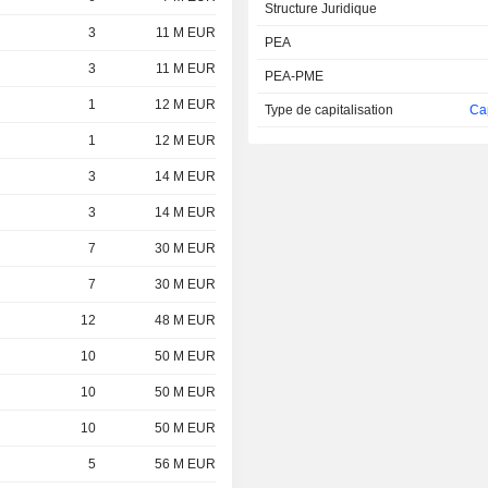
Structure Juridique
3
11 M EUR
PEA
3
11 M EUR
PEA-PME
1
12 M EUR
Type de capitalisation
Cap
1
12 M EUR
3
14 M EUR
3
14 M EUR
7
30 M EUR
7
30 M EUR
12
48 M EUR
10
50 M EUR
10
50 M EUR
10
50 M EUR
5
56 M EUR