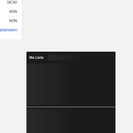
SICAV
NON
NON
italisation
Ma Liste