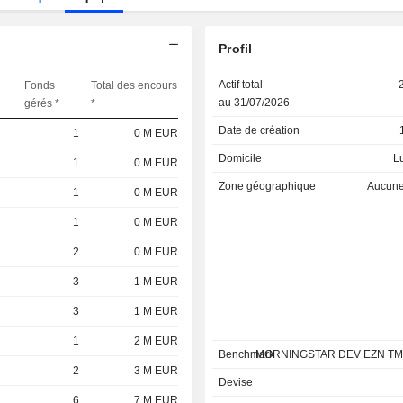
Profil
Actif total
Fonds
Total des encours
au 31/07/2026
gérés *
*
Date de création
1
0 M EUR
Domicile
L
1
0 M EUR
Zone géographique
Aucune 
1
0 M EUR
1
0 M EUR
2
0 M EUR
3
1 M EUR
3
1 M EUR
1
2 M EUR
Benchmark
MORNINGSTAR DEV EZN TM
2
3 M EUR
Devise
6
7 M EUR