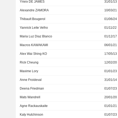
Yrieix DE JAMES
31/01/13
Alexandre ZAMORA
10/03/21
Thibault Bougerol
01/06/24
Yannick Leite Velho
01/11/22
Maria Luz Diaz Blanco
01/12/17
Macros KAWAKAMI
06/01/21
Alex Wai Shing KO
17/05/13
Rick Cheung
12/02/20
Maxime Lory
01/01/23
Anne Froideval
31/01/14
Deena Friedman
01/07/23
Mats Wandrell
20/01/20
Agne Rackauskaite
01/01/21
Katy Hutchinson
01/07/23