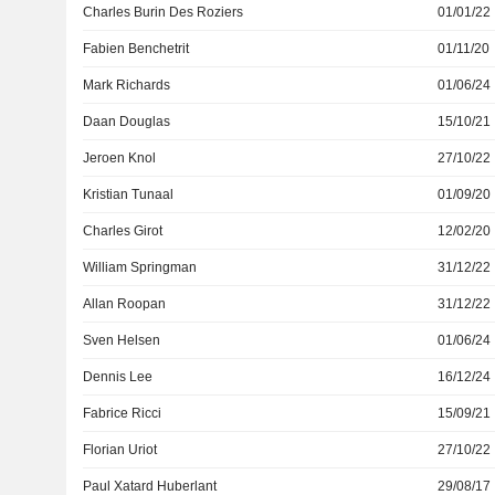
Charles Burin Des Roziers
01/01/22
Fabien Benchetrit
01/11/20
Mark Richards
01/06/24
Daan Douglas
15/10/21
Jeroen Knol
27/10/22
Kristian Tunaal
01/09/20
Charles Girot
12/02/20
William Springman
31/12/22
Allan Roopan
31/12/22
Sven Helsen
01/06/24
Dennis Lee
16/12/24
Fabrice Ricci
15/09/21
Florian Uriot
27/10/22
Paul Xatard Huberlant
29/08/17