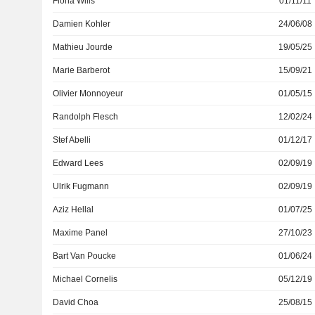
Fiona Wills
01/11/11
Damien Kohler
24/06/08
Mathieu Jourde
19/05/25
Marie Barberot
15/09/21
Olivier Monnoyeur
01/05/15
Randolph Flesch
12/02/24
Stef Abelli
01/12/17
Edward Lees
02/09/19
Ulrik Fugmann
02/09/19
Aziz Hellal
01/07/25
Maxime Panel
27/10/23
Bart Van Poucke
01/06/24
Michael Cornelis
05/12/19
David Choa
25/08/15