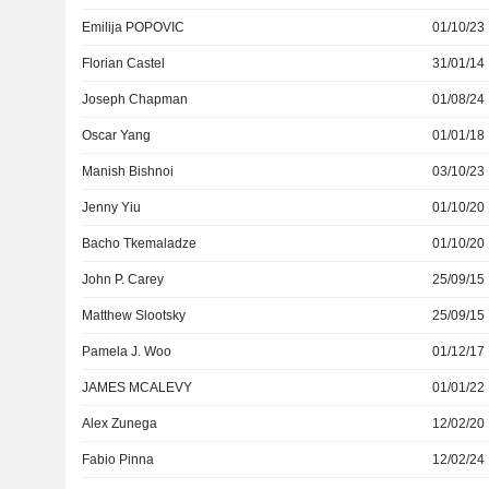
Emilija POPOVIC
01/10/23
Florian Castel
31/01/14
Joseph Chapman
01/08/24
Oscar Yang
01/01/18
Manish Bishnoi
03/10/23
Jenny Yiu
01/10/20
Bacho Tkemaladze
01/10/20
John P. Carey
25/09/15
Matthew Slootsky
25/09/15
Pamela J. Woo
01/12/17
JAMES MCALEVY
01/01/22
Alex Zunega
12/02/20
Fabio Pinna
12/02/24