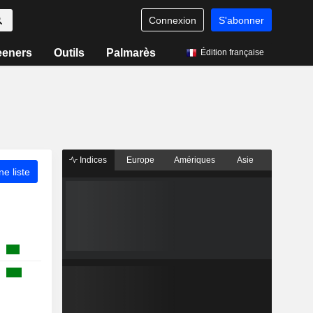
Connexion
S'abonner
eeners
Outils
Palmarès
Édition française
Indices
Europe
Amériques
Asie
ne liste