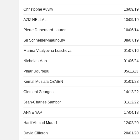
Christophe Auvity
13/09/19
AZIZ HELLAL
13/09/19
Pierre Dubernard-Laurent
10/06/14
Su Schneider-maunoury
08/07/19
Marina Vitalyevna Loscheva
01/07/16
Nicholas Man
01/06/24
Pinar Uguroglu
05/11/13
Kemal Mustafa OZMEN
01/01/23
Clement Georges
14/12/22
Jean-Charles Sambor
31/12/22
ANNE YAP
17/04/18
Hasif Ahmad Murad
12/02/20
David Gilleron
20/01/20