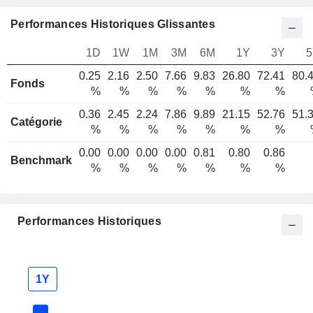
Performances Historiques Glissantes
1D
1W
1M
3M
6M
1Y
3Y
5
0.25
2.16
2.50
7.66
9.83
26.80
72.41
80.
Fonds
%
%
%
%
%
%
%
0.36
2.45
2.24
7.86
9.89
21.15
52.76
51.
Catégorie
%
%
%
%
%
%
%
0.00
0.00
0.00
0.00
0.81
0.80
0.86
Benchmark
%
%
%
%
%
%
%
Performances Historiques
1Y