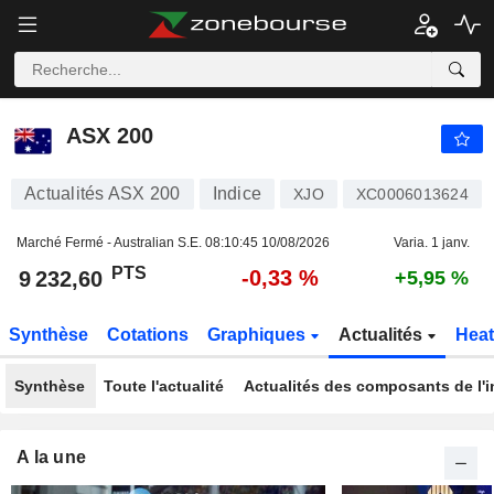
ASX 200
9 232,60
PTS
-0,33 %
ASX 200
Actualités ASX 200
Indice
XJO
XC0006013624
Marché Fermé - Australian S.E.
08:10:45 10/08/2026
Varia. 1 janv.
PTS
-0,33 %
9 232,60
+5,95 %
Synthèse
Cotations
Graphiques
Actualités
Hea
Synthèse
Toute l'actualité
Actualités des composants de l'i
A la une