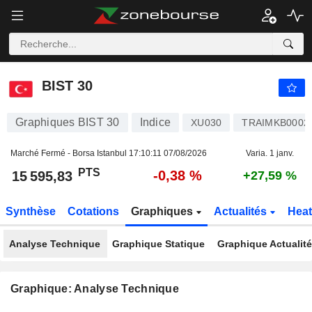
BIST 30
15 595,83
PTS
-0,38 %
BIST 30
Graphiques BIST 30
Indice
XU030
TRAIMKB0002
Marché Fermé - Borsa Istanbul
17:10:11 07/08/2026
Varia. 1 janv.
PTS
-0,38 %
15 595,83
+27,59 %
Synthèse
Cotations
Graphiques
Actualités
Hea
Analyse Technique
Graphique Statique
Graphique Actualit
Graphique: Analyse Technique