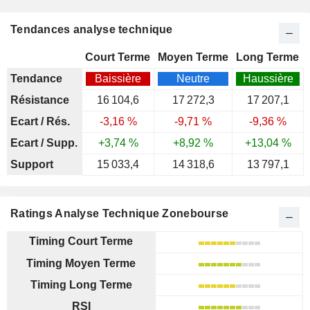
Tendances analyse technique
Court Terme
Moyen Terme
Long Terme
Tendance
Baissière
Neutre
Haussière
Résistance
16 104,6
17 272,3
17 207,1
Ecart / Rés.
-3,16 %
-9,71 %
-9,36 %
Ecart / Supp.
+3,74 %
+8,92 %
+13,04 %
Support
15 033,4
14 318,6
13 797,1
Ratings Analyse Technique Zonebourse
Timing Court Terme
Timing Moyen Terme
Timing Long Terme
RSI