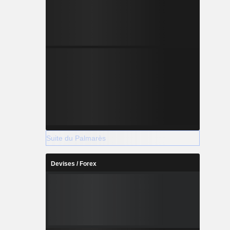
Suite du Palmarès
Devises / Forex