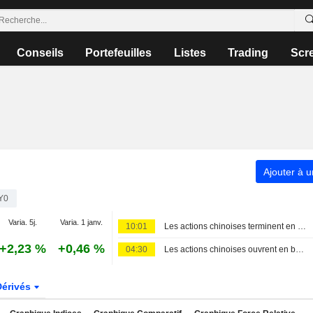
Conseils
Portefeuilles
Listes
Trading
Scr
Ajouter à u
Y0
Varia. 5j.
Varia. 1 janv.
10:01
Les actions chinoises terminent en ordre dispersé : le repli de la tech compense la hausse des matières premières et de l'or ; Fuji-Ta Bicycle bondit de 115 %
+2,23 %
+0,46 %
04:30
Les actions chinoises ouvrent en baisse, plombées par le secteur technologique
Dérivés