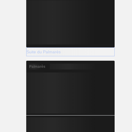
Suite du Palmarès
Palmarès