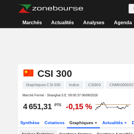
Marchés
Actualités
Analyses
Agenda
CSI 300
Graphiques CSI 300
Indice
CSI300
CNM0000001
Marché Fermé - Shanghai S.E.
09:00:37 06/08/2026
4 651,31
-0,15 %
PTS
Synthèse
Cotations
Graphiques
Actualités