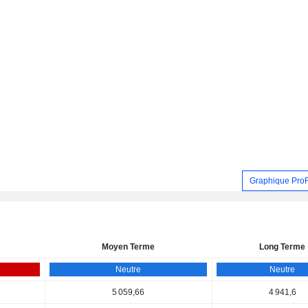
Graphique Pro
Moyen Terme
Long Terme
Neutre
Neutre
5 059,66
4 941,6