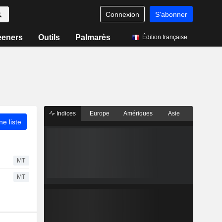
Connexion
S'abonner
eeners
Outils
Palmarès
Édition française
Indices
Europe
Amériques
Asie
ne liste
MT
MT