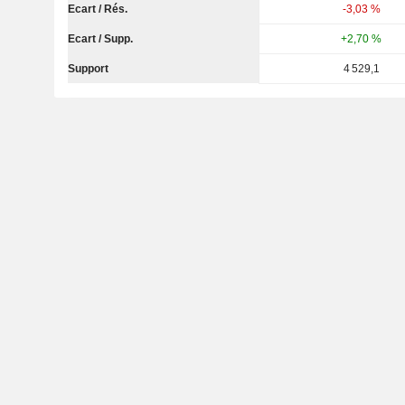
Ecart / Rés.
-3,03 %
Ecart / Supp.
+2,70 %
Support
4 529,1