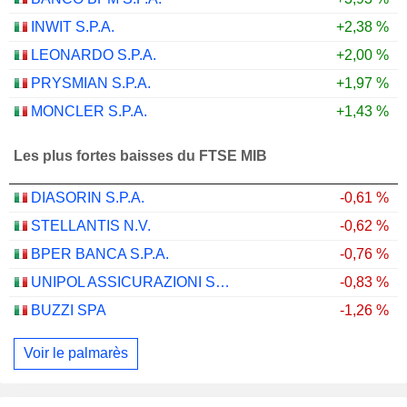
INWIT S.P.A.
+2,38 %
LEONARDO S.P.A.
+2,00 %
PRYSMIAN S.P.A.
+1,97 %
MONCLER S.P.A.
+1,43 %
Les plus fortes baisses du FTSE MIB
DIASORIN S.P.A.
-0,61 %
STELLANTIS N.V.
-0,62 %
BPER BANCA S.P.A.
-0,76 %
UNIPOL ASSICURAZIONI S.P.A.
-0,83 %
BUZZI SPA
-1,26 %
Voir le palmarès