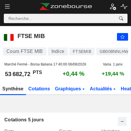
FTSE MIB
53 682,72
PTS
+0,44 %
FTSE MIB
Cours FTSE MIB
Indice
FTSEMIB
GB00BNNLHW1
Marché Fermé - Borsa Italiana
17:40:00 06/08/2026
Varia. 1 janv.
PTS
+0,44 %
53 682,72
+19,44 %
Synthèse
Cotations
Graphiques
Actualités
Hea
Cotations 5 jours