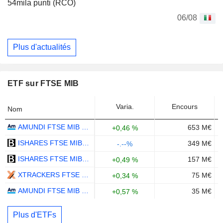
54mila punti (RCO)
06/08
Plus d'actualités
ETF sur FTSE MIB
Varia.
Encours
Nom
AMUNDI FTSE MIB UCITS ETF - EUR
653 M€
+0,46 %
ISHARES FTSE MIB UCITS ETF EUR (ACC) - EUR
349 M€
-.--%
ISHARES FTSE MIB UCITS ETF EUR (DIST) - EUR
157 M€
+0,49 %
XTRACKERS FTSE MIB UCITS ETF 1D - EUR
75 M€
+0,34 %
AMUNDI FTSE MIB UCITS ETF - ACC - EUR
35 M€
+0,57 %
Plus d'ETFs