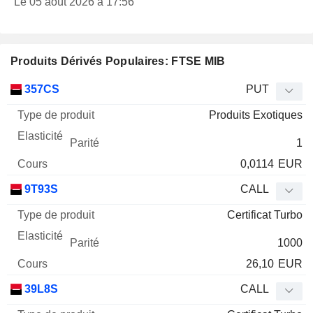
Le 05 août 2026 à 17:56
Produits Dérivés Populaires: FTSE MIB
Type
357CS
PUT
de
Produits Exotiques
Mnemo
Type
produit
Elasticité
Parité
Cours
1
0,0114
EUR
9T93S
CALL
Certificat Turbo
1000
26,10
EUR
39L8S
CALL