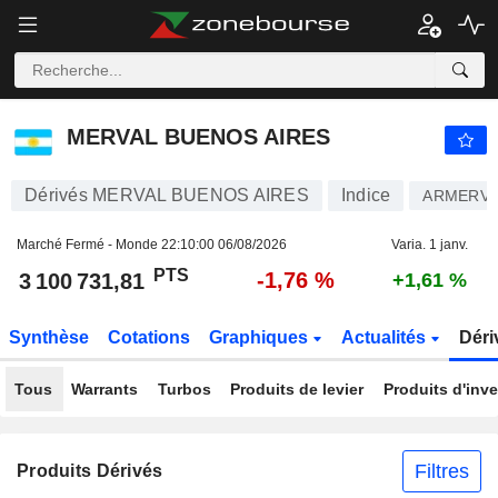
MERVAL BUENOS AIRES
3 100 731,81
PTS
-1,76 %
MERVAL BUENOS AIRES
Dérivés MERVAL BUENOS AIRES
Indice
ARMERV1
Marché Fermé - Monde
22:10:00 06/08/2026
Varia. 1 janv.
PTS
-1,76 %
3 100 731,81
+1,61 %
Synthèse
Cotations
Graphiques
Actualités
Déri
Tous
Warrants
Turbos
Produits de levier
Produits d'inv
Filtres
Produits Dérivés