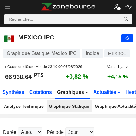
MEXICO IPC
66 938,64
PTS
+0,82 %
MEXICO IPC
Graphique Statique Mexico IPC
Indice
MEXBOL
Cours en clôture Monde
23:10:00 07/08/2026
Varia. 1 janv.
PTS
+0,82 %
66 938,64
+4,15 %
Synthèse
Cotations
Graphiques
Actualités
Hea
Analyse Technique
Graphique Statique
Graphique Actualit
Durée
Période