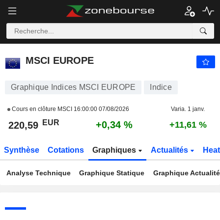
MSCI EUROPE
220,59
€
+0,34 %
MSCI EUROPE
Graphique Indices MSCI EUROPE
Indice
Cours en clôture MSCI
16:00:00 07/08/2026
Varia. 1 janv.
EUR
+0,34 %
220,59
+11,61 %
Synthèse
Cotations
Graphiques
Actualités
Hea
Analyse Technique
Graphique Statique
Graphique Actualit