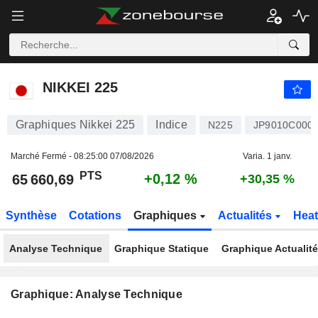
NIKKEI 225
65 660,69
PTS
+0,12 %
NIKKEI 225
Graphiques Nikkei 225
Indice
N225
JP9010C000
Marché Fermé -
08:25:00 07/08/2026
Varia. 1 janv.
PTS
+0,12 %
65 660,69
+30,35 %
Synthèse
Cotations
Graphiques
Actualités
Hea
Analyse Technique
Graphique Statique
Graphique Actualit
Graphique: Analyse Technique