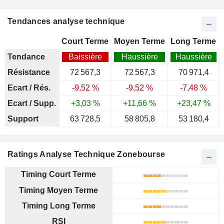
Tendances analyse technique
Court Terme
Moyen Terme
Long Terme
Tendance
Baissière
Haussière
Haussière
Résistance
72 567,3
72 567,3
70 971,4
Ecart / Rés.
-9,52 %
-9,52 %
-7,48 %
Ecart / Supp.
+3,03 %
+11,66 %
+23,47 %
Support
63 728,5
58 805,8
53 180,4
Ratings Analyse Technique Zonebourse
Timing Court Terme
Timing Moyen Terme
Timing Long Terme
RSI