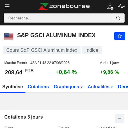
S&P GSCI ALUMINUM INDEX
208,64
PTS
+0,64 %
S&P GSCI ALUMINUM INDEX
Cours S&P GSCI Aluminum Index
Indice
Marché Fermé - USA
21:43:22 07/08/2026
Varia. 1 janv.
PTS
+0,64 %
208,64
+9,86 %
Synthèse
Cotations
Graphiques
Actualités
Déri
Cotations 5 jours