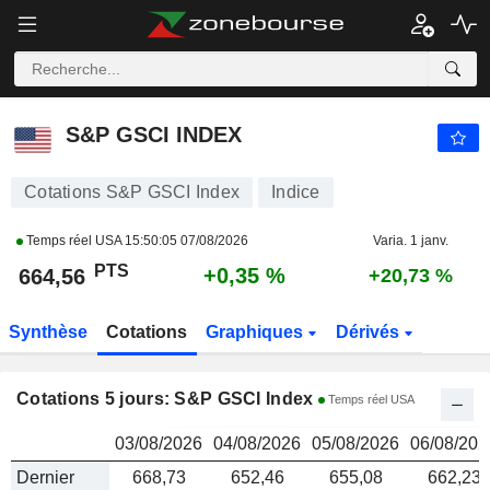
S&P GSCI INDEX
664,56
PTS
S&P GSCI INDEX
Cotations S&P GSCI Index
Indice
Temps réel USA
15:50:05 07/08/2026
Varia. 1 janv.
PTS
+0,35 %
664,56
+20,73 %
Synthèse
Cotations
Graphiques
Dérivés
Cotations 5 jours: S&P GSCI Index
Temps réel USA
03/08/2026
04/08/2026
05/08/2026
06/08/202
Dernier
668,73
652,46
655,08
662,23