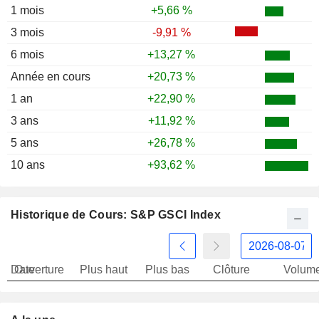
1 mois
+5,66 %
3 mois
-9,91 %
6 mois
+13,27 %
Année en cours
+20,73 %
1 an
+22,90 %
3 ans
+11,92 %
5 ans
+26,78 %
10 ans
+93,62 %
Historique de Cours: S&P GSCI Index
Date
Ouverture
Plus haut
Plus bas
Clôture
Volum