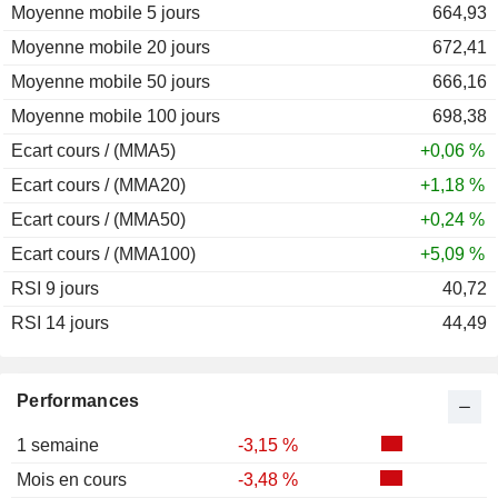
Moyenne mobile 5 jours
2011
+2,07 %
664,93
Moyenne mobile 20 jours
2010
+20,44 %
672,41
Moyenne mobile 50 jours
2009
+50,30 %
666,16
Moyenne mobile 100 jours
2008
-42,80 %
698,38
Ecart cours / (MMA5)
2007
+40,61 %
+0,06 %
Ecart cours / (MMA20)
2006
+0,51 %
+1,18 %
Ecart cours / (MMA50)
2005
+39,05 %
+0,24 %
Ecart cours / (MMA100)
+5,09 %
RSI 9 jours
40,72
RSI 14 jours
44,49
Performances
1 semaine
-3,15 %
Mois en cours
-3,48 %