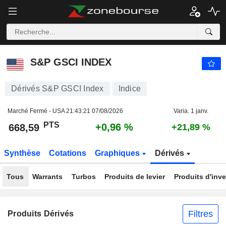
S&P GSCI INDEX
668,59
PTS
+0,96 %
S&P GSCI INDEX
Dérivés S&P GSCI Index
Indice
Marché Fermé - USA
21:43:21 07/08/2026
Varia. 1 janv.
PTS
+0,96 %
668,59
+21,89 %
Synthèse
Cotations
Graphiques
Dérivés
Tous
Warrants
Turbos
Produits de levier
Produits d'inv
Filtres
Produits Dérivés