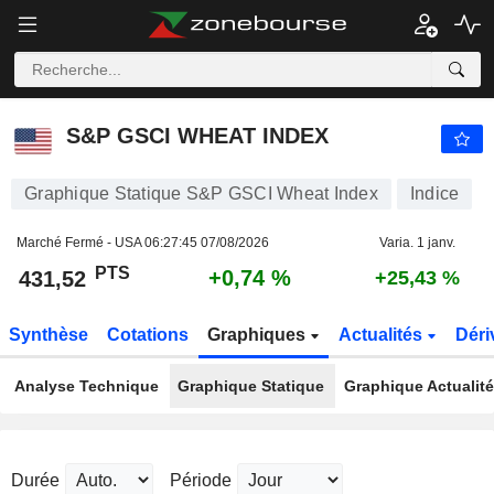
S&P GSCI WHEAT INDEX
431,52
PTS
+0,74 %
S&P GSCI WHEAT INDEX
Graphique Statique S&P GSCI Wheat Index
Indice
Marché Fermé - USA
06:27:45 07/08/2026
Varia. 1 janv.
PTS
+0,74 %
431,52
+25,43 %
Synthèse
Cotations
Graphiques
Actualités
Déri
Analyse Technique
Graphique Statique
Graphique Actualit
Durée
Période