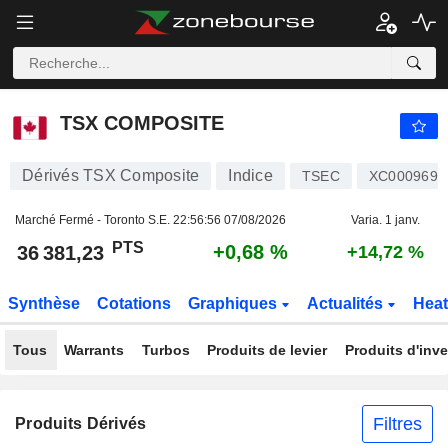
TSX COMPOSITE
36 381,23
PTS
+0,68 %
TSX COMPOSITE
Dérivés TSX Composite
Indice
TSEC
XC0009695
Marché Fermé - Toronto S.E.
22:56:56 07/08/2026
Varia. 1 janv.
PTS
+0,68 %
36 381,23
+14,72 %
Synthèse
Cotations
Graphiques
Actualités
Hea
Tous
Warrants
Turbos
Produits de levier
Produits d'inv
Filtres
Produits Dérivés