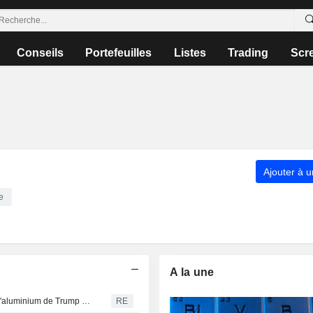
Conseils
Portefeuilles
Listes
Trading
Scr
Ajouter à u
e
A la une
" Construisez-le à Mar-a-Lago ! » : le projet de fonderie d'aluminium de Trump bouleverse la course au poste de gouverneur de l'Oklahoma
RE