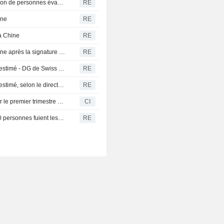
Le typhon Dolphin frappe la côte est de la Chine, un million de personnes évacuées
RE
nne
RE
la Chine
RE
Les Houthis du Yémen attaquent une raffinerie saoudienne après la signature d'un pacte de défense par le Royaume
RE
Le risque de décès liés aux vagues de chaleur est sous-estimé - DG de Swiss Re
RE
Le risque de décès liés aux vagues de chaleur est sous-estimé, selon le directeur général de Swiss Re
RE
Sky Gold and Diamonds Limited publie ses résultats pour le premier trimestre clos le 30 juin 2026
CI
La Colombie-Britannique déclare l'état d'urgence, 20.000 personnes fuient les flammes
RE