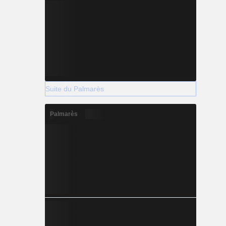
Suite du Palmarès
Palmarès