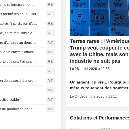
Inde : Hindalco affiche un bond de ses bénéfices porté par le raffermissement des cours des métaux
RE
 premières pour juillet
RE
Le cuivre se maintient proche d'un plus haut de six mois après l'interdiction d'exportation de concentrés par le Congo
RE
Les actions indiennes s'orientent vers une ouverture atone, entre résultats d'entreprises et tensions au Moyen-Orient
RE
Terres rares : l'Amériqu
Century Aluminum : hausse du bénéfice ajusté et du chiffre d'affaires au deuxième trimestre
MT
Trump veut couper le c
Flash résultats (CENX) : Century Aluminum Company publie un chiffre d'affaires de 752,1 millions de dollars au deuxième trimestre, contre 817,1 millions de dollars attendus par le consensus FactSet
MT
avec la Chine, mais son
industrie ne suit pas
Le cuivre recule après un sommet de 12 semaines, la cherté des prix freinant la demande chinoise
RE
Le 28 juillet 2026 à 11:58
RE
Fitch relève la note de Chalco à " A- » en raison du soutien de sa société mère et de l'État ; perspective stable
MT
Or, argent, cuivre... Pourquoi 
métaux touchent des sommet
MT
Le 24 décembre 2025 à 13:11
ective stable
MT
Zhongfu Industrial : une filiale projette l'acquisition d'actifs de production pour 33 millions de yuans
MT
Cotations et Performance