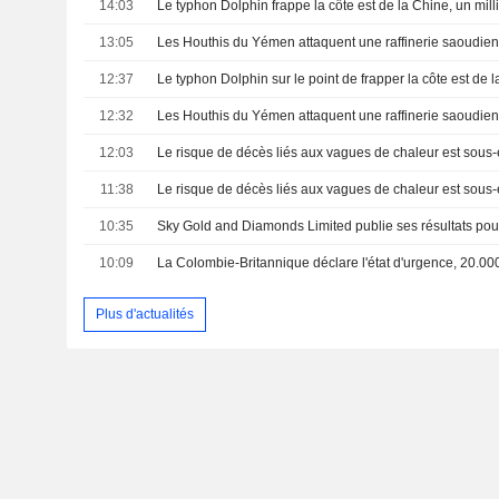
14:03
13:05
Les Houthis du Yémen attaquent une raffinerie saoudie
12:37
Le typhon Dolphin sur le point de frapper la côte est de 
12:32
12:03
11:38
10:35
10:09
Plus d'actualités