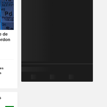
e de
ordon
les
s
s