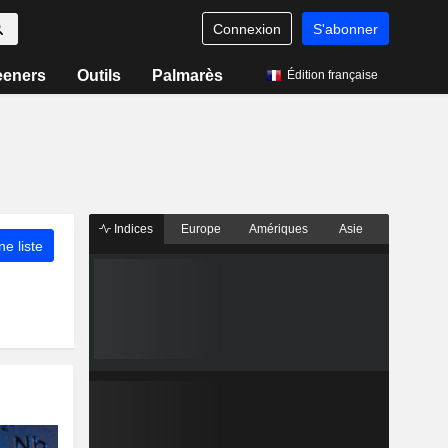
Connexion
S'abonner
eeners
Outils
Palmarès
Édition française
Indices
Europe
Amériques
Asie
ne liste