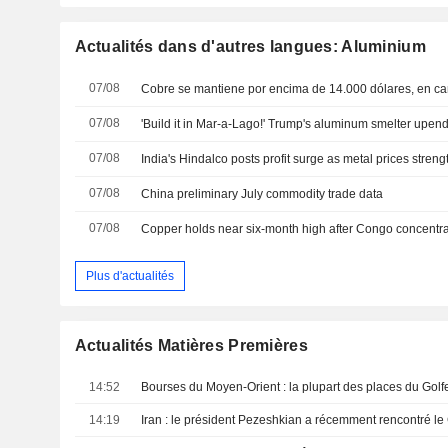
Actualités dans d'autres langues: Aluminium
07/08
07/08
07/08
India's Hindalco posts profit surge as metal prices stren
07/08
China preliminary July commodity trade data
07/08
Copper holds near six-month high after Congo concentra
Plus d'actualités
Actualités Matières Premières
14:52
14:19