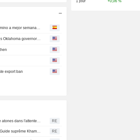
1 jour
+0,06 %
Cobre se mantiene por encima de 14.000 dólares, en camino a mejor semana desde mayo
'Build it in Mar-a-Lago!' Trump's aluminum smelter upends Oklahoma governor's race
gthen
te export ban
Bourses du Moyen-Orient : la plupart des places du Golfe atones dans l'attente de clarifications sur l'accord du détroit d'Ormuz
RE
Iran : le président Pezeshkian a récemment rencontré le Guide suprême Khamenei, selon les médias d'État
RE