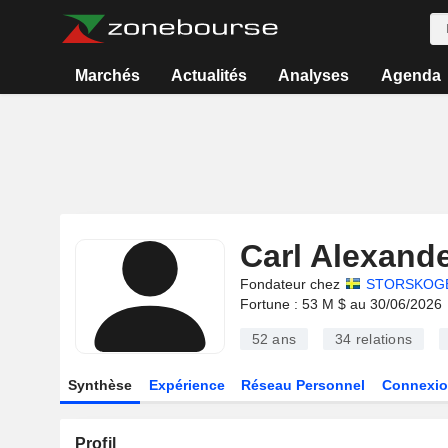
Marchés
Actualités
Analyses
Agenda
Carl Alexand
Fondateur chez
STORSKOGE
Fortune : 53 M $ au 30/06/2026
52 ans
34
relations
Synthèse
Expérience
Réseau Personnel
Connexio
Profil