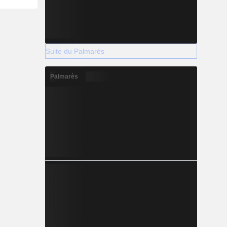
Suite du Palmarès
Palmarès