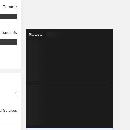
Femme
Exécutifs
Ma Liste
7
l Services