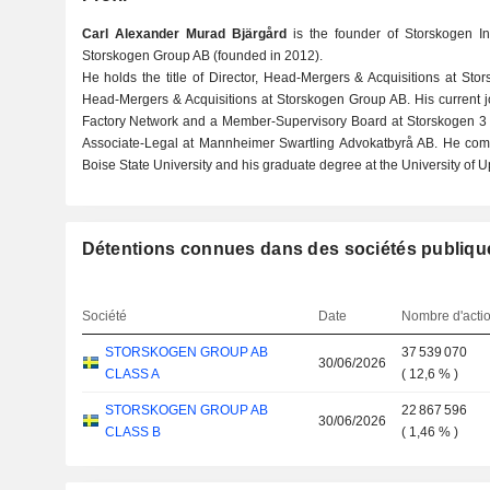
Carl Alexander Murad Bjärgård
is the founder of Storskogen In
Storskogen Group AB (founded in 2012).
He holds the title of Director, Head-Mergers & Acquisitions at Sto
Head-Mergers & Acquisitions at Storskogen Group AB. His current j
Factory Network and a Member-Supervisory Board at Storskogen 3 I
Associate-Legal at Mannheimer Swartling Advokatbyrå AB. He com
Boise State University and his graduate degree at the University of U
Détentions connues dans des sociétés publiqu
Société
Date
Nombre d'acti
STORSKOGEN GROUP AB
37 539 070
30/06/2026
CLASS A
(
12,6 %
)
STORSKOGEN GROUP AB
22 867 596
30/06/2026
CLASS B
(
1,46 %
)