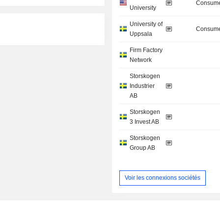
Consume
University
University of
Consume
Uppsala
Firm Factory
Network
Storskogen
Industrier
AB
Storskogen
3 Invest AB
Storskogen
Group AB
Voir les connexions sociétés