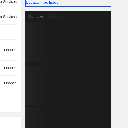
r Services
Espace mes listes
Palmarès
r Services
Finance
Finance
Finance