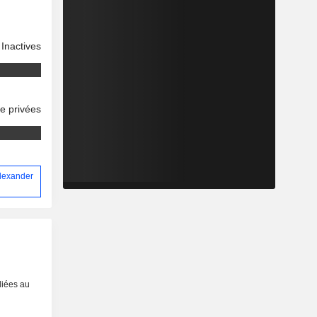
Inactives
se privées
Alexander
liées au