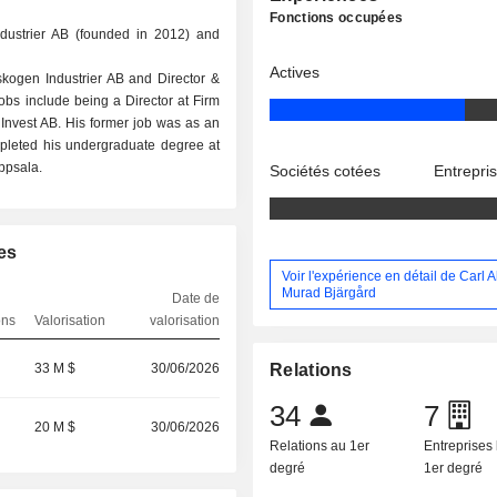
Fonctions occupées
dustrier AB (founded in 2012) and
Actives
rskogen Industrier AB and Director &
obs include being a Director at Firm
nvest AB. His former job was as an
pleted his undergraduate degree at
ppsala.
Sociétés cotées
Entrepri
es
Voir l'expérience en détail de Carl 
Murad Bjärgård
Date de
ons
Valorisation
valorisation
33 M $
30/06/2026
Relations
34
7
20 M $
30/06/2026
Relations au 1er
Entreprises 
degré
1er degré