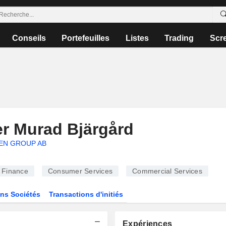
Conseils
Portefeuilles
Listes
Trading
Scr
er Murad Bjärgård
N GROUP AB
Finance
Consumer Services
Commercial Services
ns Sociétés
Transactions d'initiés
Expériences