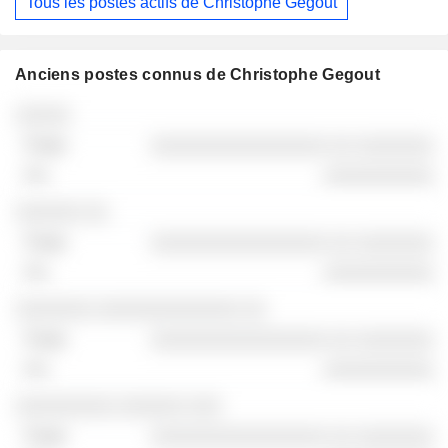
Tous les postes actifs de Christophe Gegout
Anciens postes connus de Christophe Gegout
Sociétés
Poste
Fin
░░░░░
░░░░░░░░░░░░░░░░ ░░ ░░░░░░░
░░░░░░░░░░
░░░░░░ ░░
░░░░░░░░░░░░░░░░ ░░ ░░░░░░░
░░░░░░░░░░
░░░░░░░ ░░░░░░░░░░░░░ ░░
░░░░░░░░░░░░░░░░ ░░ ░░░░░░░
░░░░░░░░░░
░░░░░░░░░ ░░░░░░ ░░░
░░░░░░░░░░░░░░░░ ░░ ░░░░░░░