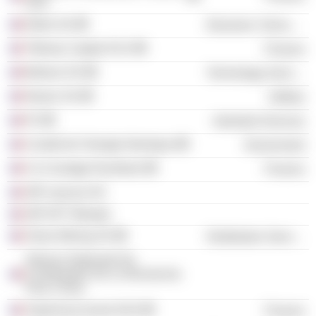
SAS
Eldim SA
Electronic Technology
Tikehau Capital SCA
Finance
Believe SA
Technology Services
Neoen SA
Utilities
Pri
Industrial Services
Comité de l’énergie Atomique
Government
Co-Courtage Nucléaire
Finance
GIP sources HA
GIP DFT Minatec
Orano Mining SA
Distribution Services
Alliance Nationale De
Coordination De La Recherche
Pour L'Ener
Supernova Invest SAS
Finance