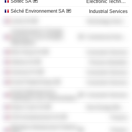
Soitec SA
Electronic Technology
Séché Environnement SA
Industrial Services
Lectra SA
Technology Services
Commissariat à l´énergie
atomique et aux énergies
Commercial Services
Alternatives
Elior Group SA
Consumer Services
Arkema SA
Process Industries
Sciences Po
Consumer Services
Ecole Polytechnique
Consumer Services
Ecole Nationale de la
Consumer Services
Statistique & de l'Administration
Orano Cycle SA
Non-Energy Minerals
CEA Investissement SA
Finance
Meridiam Infrastructure Partners
Finance