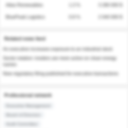
Atlas Renewables
1.3 %
3 280 000 $
BluePeak Logistics
0.9 %
2 040 000 $
Related news feed
An executive increases exposure to an industrial stock
Sector rotation: insiders are more active on clean energy
names
New regulatory filing published for executive transactions
Professional network
Executive Management
Board of Directors
Audit Committee