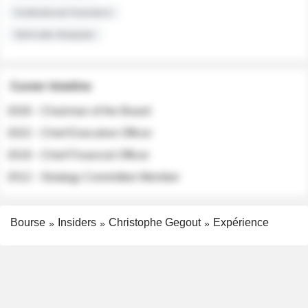
Institutional Investors
Sell-side Analysts
Career timeline
2026 - Chairman of the Board
2022 - Chief Executive Officer
2018 - Chief Financial Officer
2012 - Strategy Committee Member
Bourse
Insiders
Christophe Gegout
Expérience