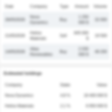
Date
Company
Type
Amount
Volume
Nova
1 250
26/05/2026
Buy
32 000
Dynamics
000 $
Helios
845 000
21/05/2026
Sell
19 500
Materials
$
Atlas
2 030
14/05/2026
Buy
48 200
Renewables
000 $
Estimated holdings
Company
Stake
Value
Nova Dynamics
4.8 %
18 400 000 $
Helios Materials
2.1 %
6 950 000 $