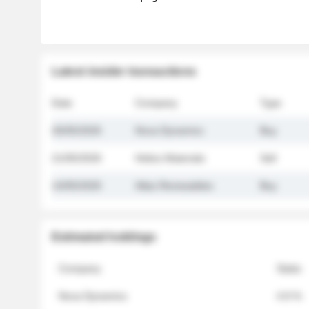
Latest insider transactions
Date
Company
Type
26/05/2026
Nova Dynamics
Buy
21/05/2026
Helios Materials
Sell
14/05/2026
Atlas Renewables
Buy
Estimated holdings
Company
Stake
Nova Dynamics
4.8 %