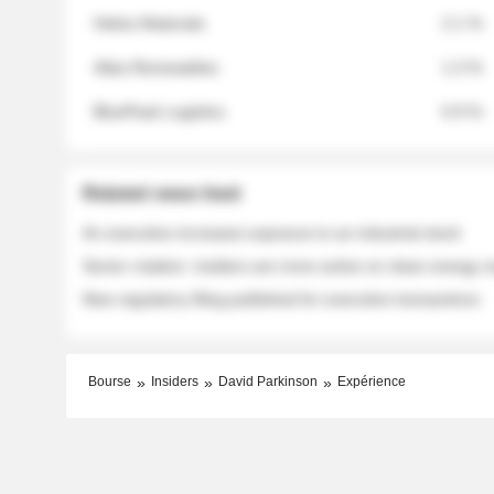
Helios Materials
2.1 %
Atlas Renewables
1.3 %
BluePeak Logistics
0.9 %
Related news feed
An executive increases exposure to an industrial stock
Sector rotation: insiders are more active on clean energy
New regulatory filing published for executive transactions
Bourse
Insiders
David Parkinson
Expérience