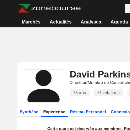
Marchés
Actualités
Analyses
Agenda
David Parkin
Directeur/Membre du Conseil ch
75 ans
71
relations
Synthèse
Expérience
Réseau Personnel
Connexio
Cette page est réservée aux membres. Po