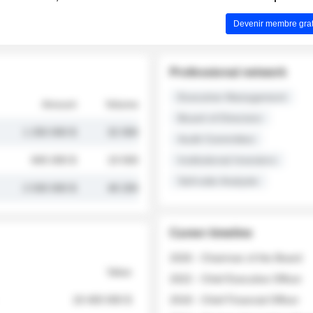
Devenir membre grat
Professional network
Executive Management
Amount
Volume
Board of Directors
1 250 000 $
32 000
Audit Committee
845 000 $
19 500
Institutional Investors
Sell-side Analysts
2 030 000 $
48 200
Career timeline
2026 - Chairman of the Board
Value
2022 - Chief Executive Officer
18 400 000 $
2018 - Chief Financial Officer