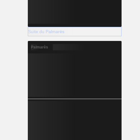
Suite du Palmarès
Palmarès