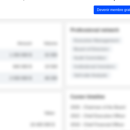
Devenir membre grat
Professional network
Executive Management
Amount
Volume
Board of Directors
1 250 000 $
32 000
Audit Committee
845 000 $
19 500
Institutional Investors
Sell-side Analysts
2 030 000 $
48 200
Career timeline
2026 - Chairman of the Board
Value
2022 - Chief Executive Officer
18 400 000 $
2018 - Chief Financial Officer