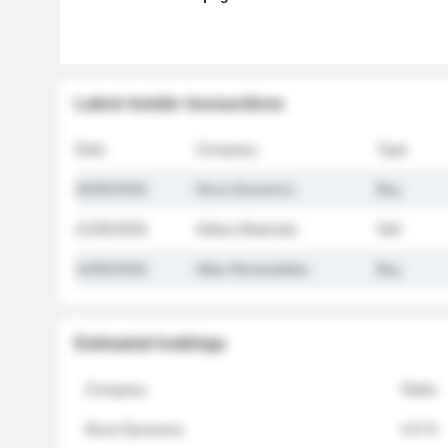
Latest insider transactions
Date
Company
Type
26/05/2026
Nova Dynamics
Buy
21/05/2026
Helios Materials
Sell
14/05/2026
Atlas Renewables
Buy
Estimated holdings
Company
Stake
Nova Dynamics
4.8 %