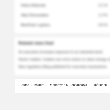
Helios Materials
2.1 %
Atlas Renewables
1.3 %
BluePeak Logistics
0.9 %
Related news feed
An executive increases exposure to an industrial stock
Sector rotation: insiders are more active on clean energy
New regulatory filing published for executive transactions
Bourse
Insiders
Debnarayan S. Bhattacharya
Expérience