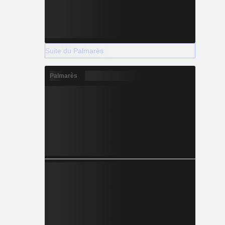
Suite du Palmarès
Palmarès