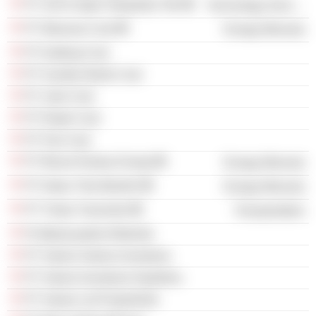
PT GoTo Gojek Tokopedia Tbk
Technology Services
PT Maruwai Coal
Energy Minerals
PT Kalteng Coal
PT Sumber Barito Coal
PT Juloi Coal
PT Ratah Coal
PT Pari Coal
PT Bhumi Rantau Energi
Energy Minerals
PT Adaro Tirta Mandiri
Energy Minerals
PT Tristar Transindo
Transportation
Pt Wahanaartha Ritelindo
PT Sahari Sukses Investama
PT Sahari Investama Sejahtera
PT Sahari Lnti Propertindo