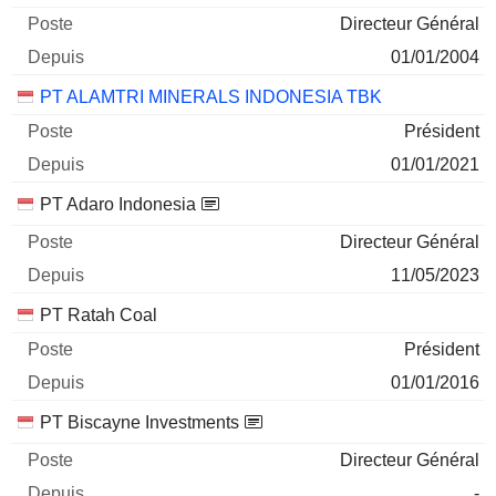
PT ADARO ANDALAN INDONESIA TBK
5,83 %
Directeur Général
19/03/2025
01/01/2004
454 011 607
PT ALAMTRI MINERALS INDONESIA TBK
197 M $
Président
30/06/2026
01/01/2021
PT Trimegah Sekuritas Indonesia Tbk
34,68 %
PT Adaro Indonesia
31/12/2025
Directeur Général
2 465 846 700
11/05/2023
83 M $
PT Ratah Coal
30/06/2026
Président
PT ESSA INDUSTRIES INDONESIA TBK
14,55 %
01/01/2016
28/02/2025
PT Biscayne Investments
2 505 856 634
Directeur Général
72 M $
-