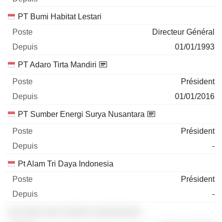
30/06/2026
PT Bumi Habitat Lestari
PT Provident Investasi Bersama Tbk
19,9 %
Directeur Général
31/12/2025
01/01/1993
3 130 434 288
PT Adaro Tirta Mandiri
51 M $
Président
30/06/2026
01/01/2016
PT Sumber Energi Surya Nusantara
Président
-
Pt Alam Tri Daya Indonesia
Président
-
░░ ░░░░ ░░░ ░░░░░ ░░░░░░░░░