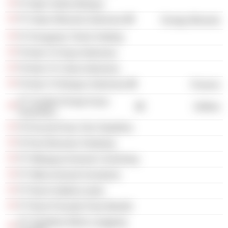
Pt Tapin Suthra Berjaya
PT Adaro Minerals Indonesia
Energy Minerals
Pt Trinugraha Thohir Holding
Pt Alam Tri Daya Indonesia
Pt Alam Tri Cakra Indonesia
Pt Alam Tri Bangun Indonesia
Finance
PT Sumber Energi Surya
Utilities
Nusantara
Pt Puncak Emas Tani Sejahtera
Pt Pani Bersama Tambang
PT Mitrajaya Amanah Cemerlang
PT Mitra Amanah Investama
PT Bumi Habitat Lestari
PT Bumi Persada Putra Mandiri
PT Sejahtera Mulia Langgeng