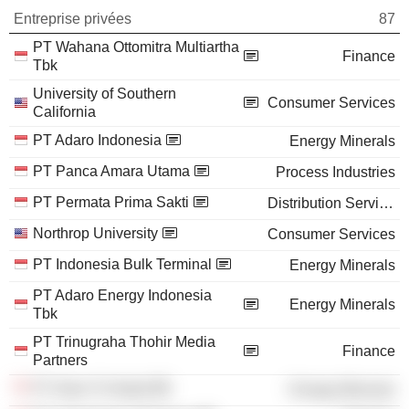
Entreprise privées
87
PT Wahana Ottomitra Multiartha
Finance
Tbk
University of Southern
Consumer Services
California
PT Adaro Indonesia
Energy Minerals
PT Panca Amara Utama
Process Industries
PT Permata Prima Sakti
Distribution Services
Northrop University
Consumer Services
PT Indonesia Bulk Terminal
Energy Minerals
PT Adaro Energy Indonesia
Energy Minerals
Tbk
PT Trinugraha Thohir Media
Finance
Partners
PT Alam Tri Abadi
Energy Minerals