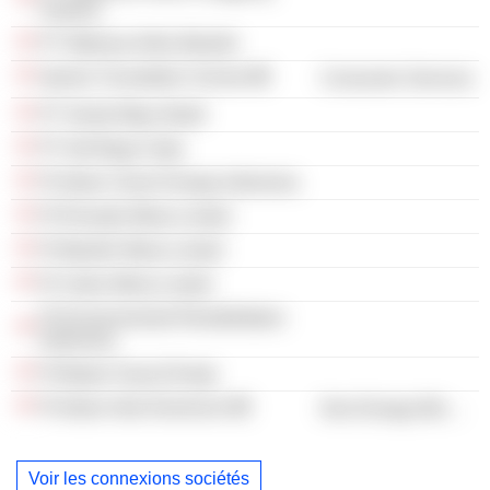
Hutama
PT Wahana Artha Mandiri
Islamic Foundation School
Consumer Services
PT Gerak Maju Abadi
PT Adi Boga Cipta
Pt Adaro Clean Energy Indonesia
Pt Persada Wana Lestari
Pt Mandiri Wana Lestari
Pt Cakra Wana Lestari
Pt Environmental Rehabilitation
Indonesia
Pt Batam Surya Energi
Pt Adaro Indo Aluminum
Non-Energy Minerals
Voir les connexions sociétés