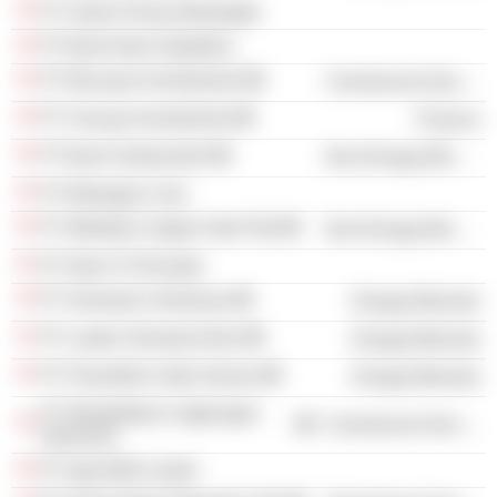
PT Graha Finesa Berjangka
PT Bumi Alam Sejahtera
PT Biscayne Investments
Commercial Services
PT Viscaya Investments
Finance
PT Bumi Suksesindo
Non-Energy Minerals
PT Balangan Coal
PT Merdeka Copper Gold Tbk
Non-Energy Minerals
PT Alam Tri Persada
PT Semesta Centramas
Energy Minerals
PT Laskar Semesta Alam
Energy Minerals
PT Paramitha Cipta Sarana
Energy Minerals
PT Rehabilitasi Lingkungan
Commercial Services
Indonesia
PT Agri Multi Lestari