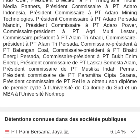
Indo Coal, Président Directeur à PT Trinugraha Thohir
Media Partners, Président Commissaire à PT Adaro
Indonesia, Président Commissaire à PT Adaro Mining
Technologies, Président Commissaire à PT Adaro Persada
Mandiri, Président Commissaire à PT Adaro Power,
Commissaire-président à PT Agri Multi Lestari,
Commissaire-président à PT Alam Tri Abadi, Commissaire-
président à PT Alam Tri Persada, Commissaire-président à
PT Balangan Coal, Commissaire-président à PT Bhakti
Energi Persada, Commissaire-président à PT Bukit Enim
Energi, Président commissaire de PT Laskar Semesta Alam,
Président commissaire de PT Mustika Indah Permai,
Président commissaire de PT Paramitha Cipta Sarana,
Président commissaire de PT ReHe a obtenu son diplôme
de premier cycle à l'Université de Californie du Sud et un
MBA à l'Université Northrop.
Détentions connues dans des sociétés publiques
Nombre
Date de
PT Pani Bersama Jaya
6,14 %
Société
Date
d'actions
Valorisation
valorisation