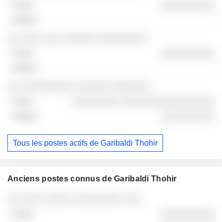
░░░░░░░░░░
-
░░ ░░░░ ░░░ ░░░░░░ ░░░░░░░░░
░░░░░░░░░░
-
░░ ░░░░░░░░░░ ░░░░░░ ░░░░░░░
░░░░░░░░░ ░░░░░░░░░░░░░░░░░
░░░░░░░░░░
Tous les postes actifs de Garibaldi Thohir
Anciens postes connus de Garibaldi Thohir
Sociétés
Poste
Fin
░░ ░░░░ ░░░░░ ░░░░░░░░░ ░░░
░░░░░░░░░░