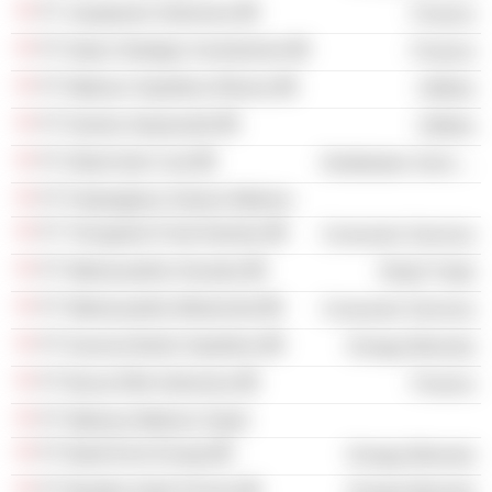
PT Jasapower Indonesia
Finance
PT Adaro Strategic Investments
Finance
PT Makmur Sejahtera Wisesa
Utilities
PT Dianlia Setyamukti
Utilities
PT Allied Indo Coal
Distribution Services
PT Padangbara Sukses Makmur
PT Trinugraha Food Industry
Consumer Services
PT Wahanaartha Harsaka
Retail Trade
PT Wahanaartha Motorental
Consumer Services
PT Karunia Barito Sejahtera
Energy Minerals
PT Bursa Efek Indonesia
Finance
PT Wahana Makmur Sejati
PT Bukit Enim Energi
Energy Minerals
PT Mustika Indah Permai