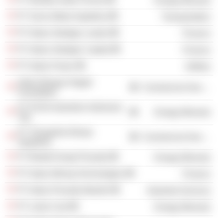
Energy Minerals
PT Servo Meda Sejahtera
Transportation
PT Adaro Strategic Lestari
Finance
PT Adaro Strategic Capital
Finance
PT Adaro Power
Utilities
Adaro Bangun Negeri
Commercial Services
Foundation
PT ESSA Industries Indonesia
Energy Minerals
Tbk
PT Trinugraha Akraya
Commercial Services
Sejahtera
PT Bhakti Energi Persada
Energy Minerals
PT Adaro Mining Technologies
Finance
PT Adaro Persada Mandiri
Industrial Services
PT Lahai Coal
Energy Minerals