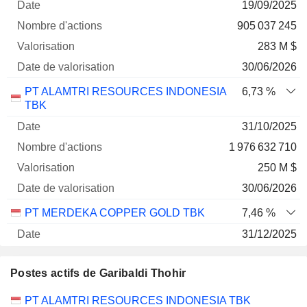
19/09/2025
905 037 245
283 M $
30/06/2026
PT ALAMTRI RESOURCES INDONESIA
6,73 %
TBK
31/10/2025
1 976 632 710
250 M $
30/06/2026
PT MERDEKA COPPER GOLD TBK
7,46 %
31/12/2025
1 826 062 554
Postes actifs de Garibaldi Thohir
247 M $
30/06/2026
Sociétés
Poste
Début
PT ALAMTRI RESOURCES INDONESIA TBK