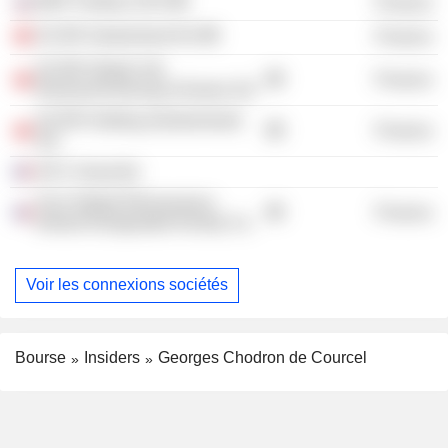
BNP Paribas ZAO
Finance
SCOR Switzerland AG
Finance
SCOR Global Life
Finance
Rückversicherung Schweiz AG
SCOR Holding (Switzerland)
Finance
AG
GCC Associés
Scor Global Reinsurance
Finance
Ireland Designated Activity Co.
Voir les connexions sociétés
Bourse
Insiders
Georges Chodron de Courcel