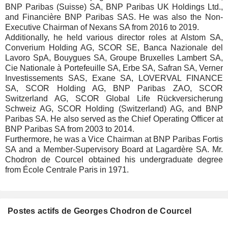
BNP Paribas (Suisse) SA, BNP Paribas UK Holdings Ltd.,
and Financière BNP Paribas SAS. He was also the Non-
Executive Chairman of Nexans SA from 2016 to 2019.
Additionally, he held various director roles at Alstom SA,
Converium Holding AG, SCOR SE, Banca Nazionale del
Lavoro SpA, Bouygues SA, Groupe Bruxelles Lambert SA,
Cie Nationale à Portefeuille SA, Erbe SA, Safran SA, Verner
Investissements SAS, Exane SA, LOVERVAL FINANCE
SA, SCOR Holding AG, BNP Paribas ZAO, SCOR
Switzerland AG, SCOR Global Life Rückversicherung
Schweiz AG, SCOR Holding (Switzerland) AG, and BNP
Paribas SA. He also served as the Chief Operating Officer at
BNP Paribas SA from 2003 to 2014.
Furthermore, he was a Vice Chairman at BNP Paribas Fortis
SA and a Member-Supervisory Board at Lagardère SA. Mr.
Chodron de Courcel obtained his undergraduate degree
from École Centrale Paris in 1971.
Postes actifs de Georges Chodron de Courcel