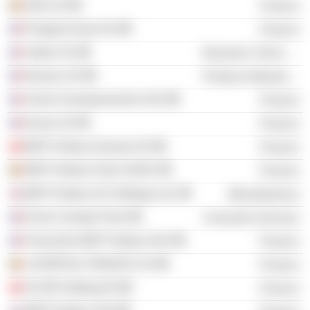
Erbe SA
Finance
Peugeot Invest SA
Finance
Safran SA
Electronic Technology
Nexans SA
Producer Manufacturing
Verner Investissements SAS
Finance
Exane SA
Finance
BNP Paribas (Suisse) SA
Finance
BNP Paribas Fortis SA/NV
Finance
BNP Paribas UK Holdings Ltd.
Miscellaneous
École Centrale Paris
Consumer Services
Financière BNP Paribas SAS
Finance
LOVERVAL FINANCE SA
Finance
SCOR Holding AG
Finance