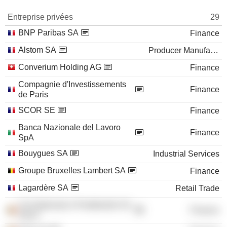
Entreprise privées
29
BNP Paribas SA
Finance
Alstom SA
Producer Manufacturing
Converium Holding AG
Finance
Compagnie d'Investissements
Finance
de Paris
SCOR SE
Finance
Banca Nazionale del Lavoro
Finance
SpA
Bouygues SA
Industrial Services
Groupe Bruxelles Lambert SA
Finance
Lagardère SA
Retail Trade
Cie Nationale à Portefeuille SA
Finance
/OLD/