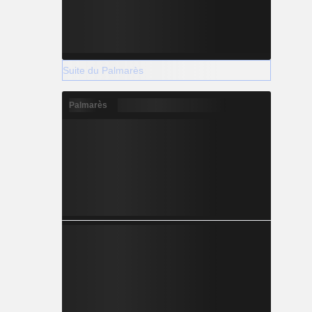
Suite du Palmarès
Palmarès