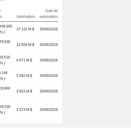
e
Date de
ns
Valorisation
valorisation
 448 395
37 122 M $
30/06/2026
 %
)
279 038
12 829 M $
30/06/2026
)
065 516
9 071 M $
30/06/2026
 %
)
5 146
5 582 M $
30/06/2026
 %
)
903 800
3 823 M $
30/06/2026
)
829 226
3 373 M $
30/06/2026
 %
)
301 366
2 251 M $
30/06/2026