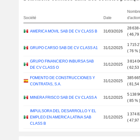
Nombr
Société
Date
d'actio
28 638
AMERICA MOVIL SAB DE CV CLASS B
31/03/2026
(
46,79
1 715 
GRUPO CARSO SAB DE CV CLASS A1
31/12/2025
(
76 %
GRUPO FINANCIERO INBURSA SAB
3 814 
31/12/2025
DE CV CLASS O
(
62,53
FOMENTO DE CONSTRUCCIONES Y
385 66
31/12/2025
CONTRATAS, S.A.
(
81,54
5 138 
MINERA FRISCO SAB DE CV CLASS A
31/12/2025
(
85 %
IMPULSORA DEL DESARROLLO Y EL
1 374 
EMPLEO EN AMERICA LATINA SAB
31/12/2025
(
47,97
CLASS B
OPERADORA DE SITES MEXICANOS
2 280 
31/12/2025