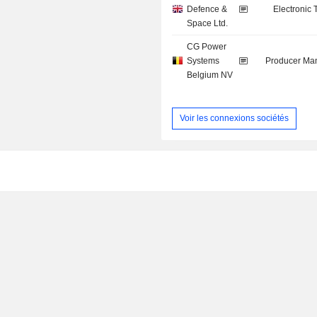
Defence &
Electronic
Space Ltd.
CG Power
Systems
Producer Man
Belgium NV
Voir les connexions sociétés