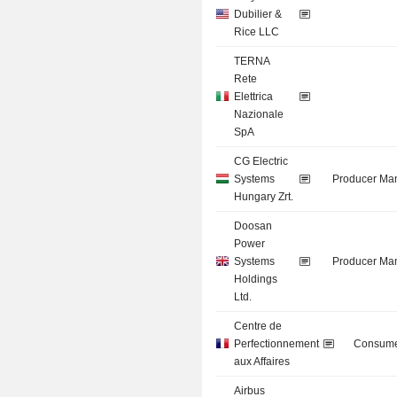
Dubilier &
Rice LLC
TERNA
Rete
Elettrica
Nazionale
SpA
CG Electric
Systems
Producer Man
Hungary Zrt.
Doosan
Power
Systems
Producer Man
Holdings
Ltd.
Centre de
Perfectionnement
Consume
aux Affaires
Airbus