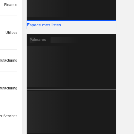
Finance
Espace mes listes
Utilities
Palmarès
ufacturing
ufacturing
r Services