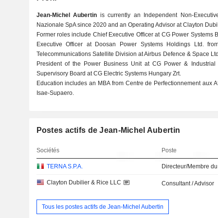
Jean-Michel Aubertin
is currently an Independent Non-Executive
Nazionale SpA since 2020 and an Operating Advisor at Clayton Dubil
Former roles include Chief Executive Officer at CG Power Systems 
Executive Officer at Doosan Power Systems Holdings Ltd. fr
Telecommunications Satellite Division at Airbus Defence & Space Lt
President of the Power Business Unit at CG Power & Industrial 
Supervisory Board at CG Electric Systems Hungary Zrt.
Education includes an MBA from Centre de Perfectionnement aux Af
Isae-Supaero.
Postes actifs de Jean-Michel Aubertin
Sociétés
Poste
TERNA S.P.A.
Directeur/Membre du
Clayton Dubilier & Rice LLC
Consultant / Advisor
Tous les postes actifs de Jean-Michel Aubertin