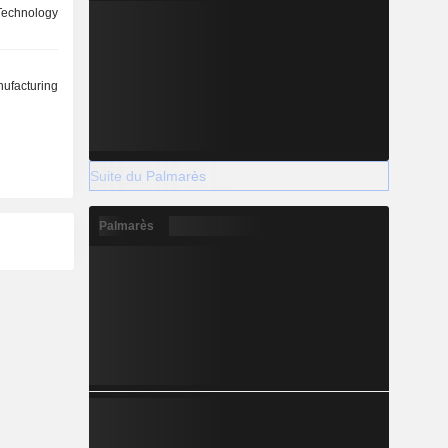
 Technology
ufacturing
Suite du Palmarès
Palmarès