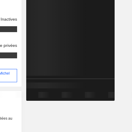
Inactives
se privées
-Michel
liées au