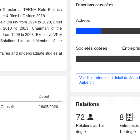
Fonctions occupées
 Director at TERNA Rete Elettrica
ier & Rice LLC since 2018.
Actives
Belgium NV from 1994 to 2020, Chief
om 2010 to 2013, Chairman of the
d. from 1999 to 2003, Executive VP &
Solutions Ltd., and Member of the
Sociétés cotées
Entrepri
faires and undergraduate studies at
Voir l'expérience en détail de Jean
Aubertin
Début
Relations
 Conseil
18/05/2020
72
8
-
Relations au 1er
Entreprises 
degré
1er degré