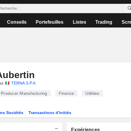
Conseils
Portefeuilles
Listes
Trading
Scr
Aubertin
ez
TERNA S.P.A.
Producer Manufacturing
Finance
Utilities
ns Sociétés
Transactions d'initiés
Expériences