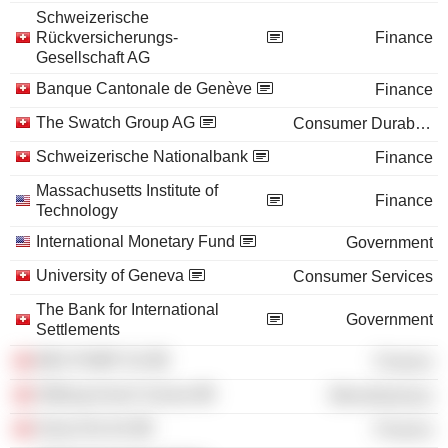
Schweizerische
Rückversicherungs-
Finance
Gesellschaft AG
Banque Cantonale de Genève
Finance
The Swatch Group AG
Consumer Durables
Schweizerische Nationalbank
Finance
Massachusetts Institute of
Finance
Technology
International Monetary Fund
Government
University of Geneva
Consumer Services
The Bank for International
Government
Settlements
MKS PAMP SA
Finance
Stiftung Avenir Suisse
Miscellaneous
Swiss Re AG
Finance