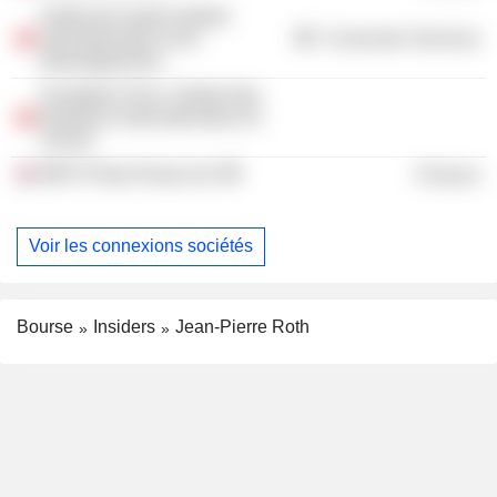
Institut de hautes études
internationales et du
Consumer Services
développement
Fondation Pour L’ètude Des
Relations Internationales En
Suisse
MKS Pamp Group Ltd.
Finance
Voir les connexions sociétés
Bourse
Insiders
Jean-Pierre Roth