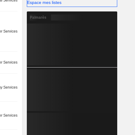
l Services
Espace mes listes
Palmarès
r Services
r Services
y Services
r Services