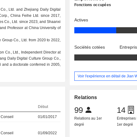
Fonctions occupées
Co., Ltd. and Zhejiang Daily Digital
orp., China Feihe Ltd. since 2017,
Actives
es Co., Ltd. since 2023, and Shaanxi
and Professor at China University of
e Group Co., Ltd. from 2020 to 2022,
Sociétés cotées
Entrepri
 Co., Ltd., Independent Director at
ang Daily Digital Culture Group Co.,
 and a doctorate conferred in 2005,
Voir l'expérience en détail de Jian
Relations
Début
99
14
 Conseil
01/01/2017
Relations au 1er
Entreprises 
degré
1er degré
 Conseil
01/09/2022