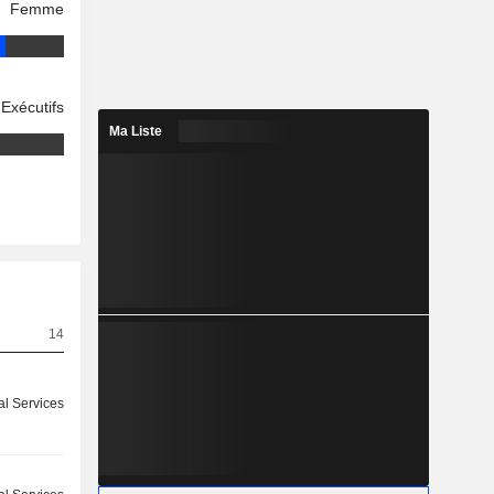
Femme
Exécutifs
Ma Liste
14
l Services