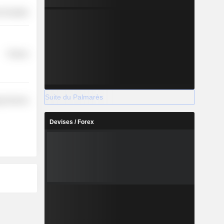
-Durables
Finance
Suite du Palmarès
y Services
Devises / Forex