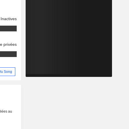
Inactives
se privées
 Wu Song
liées au