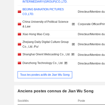
INTERMEDIARY(GROUP)CO.,LTD.
BEIJING BAINATION PICTURES
Directeur/Membre du
CO.,LTD.
China University of Political Science
Corporate Officer/Pri
& Law
Xiao Hong Mao Corp.
Directeur/Membre du
Zhejiang Daily Digital Culture Group
Directeur/Membre du
Co., Ltd. /Fu/
Shanghai Orient Webcasting Co., Ltd.
Directeur/Membre du
Dianzhong Technology Co., Ltd.
Directeur/Membre du
Tous les postes actifs de Jian Wu Song
Anciens postes connus de Jian Wu Song
Sociétés
Poste