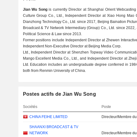
Jian Wu Song
is currently Director at Shanghai Orient Webcasting 
Culture Group Co., Ltd., Independent Director at Xiao Hong Mao C
Dianzhong Technology Co., Ltd. since 2017, Beijing Baination Pictur
Broadcast & TV Network Intermediary (Group) Co., Ltd. since 2022, 
Political Science & Law since 2013.
Former positions include Independent Director at Zhewen Interactiv
Independent Non-Executive Director at Beijing Media Corp.
Ltd., Independent Director at Shenzhen Topway Video Communication
Mango Excellent Media Co., Ltd., and Independent Director at Zheji
Ltd. Education includes an undergraduate degree conferred in 1984
both from Renmin University of China.
Postes actifs de Jian Wu Song
Sociétés
Poste
CHINA FEIHE LIMITED
Directeur/Membre du
SHAANXI BROADCAST & TV
NETWORK
Directeur/Membre du