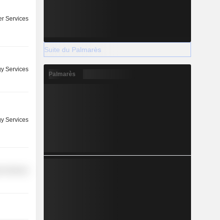
r Services
Suite du Palmarès
y Services
Palmarès
y Services
r Services