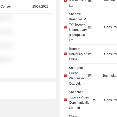
Media Corp.
Commercia
Ltd.
 Conseil
25/07/2022
Shaanxi
░░░ ░░
Broadcast &
-
TV Network
Consume
Intermediary
░░░ ░░
-
(Group) Co.,
Ltd.
░░░ ░░
-
Renmin
University of
Consume
░░░ ░░
China
-
Shanghai
Orient
Technolog
Webcasting
Co., Ltd.
Shenzhen
Topway Video
Consume
Communication
Co., Ltd.
China