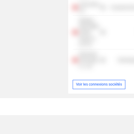
China Feihe
Consumer Non
Ltd.
Zhejiang
Daily Digital
Culture
Group Co.,
Ltd. /Fu/
Dianzhong
Technology
Technolog
Co., Ltd.
Voir les connexions sociétés