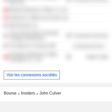
(UK) Ltd.
Beijing Starbucks Coffee Co. Ltd.
Starbucks Coffee Asia Pacific Ltd.
SBI Nevada, Inc.
The Florida State University
Consumer Services
College of Business
The Mission Continues
Commercial Services
President Starbucks Coffee
Retail Trade
Shanghai Co., Ltd.
Voir les connexions sociétés
Bourse
Insiders
John Culver