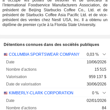
a occupé les postes de trésorier et de directeur à
l'International Foodservice Manufacturers Association, de
président de Beijing Starbucks Coffee Co., Ltd. et de
président de Starbucks Coffee Asia Pacific Ltd. et de vice-
président des ventes chez Nestl USA, Inc. Il a obtenu un
diplôme de premier cycle à la Florida State University.
Détentions connues dans des sociétés publiques
Nombre
Date de
COLUMBIA SPORTSWEAR COMPANY
0,03 %
Société
Date
d'actions
Valorisation
valorisation
10/06/2026
15 515
959 137 $
30/06/2026
KIMBERLY-CLARK CORPORATION
0 %
02/01/2026
84