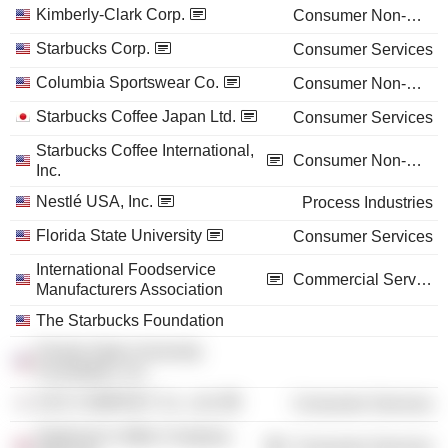
Kimberly-Clark Corp.
Consumer Non-Durables
Starbucks Corp.
Consumer Services
Columbia Sportswear Co.
Consumer Non-Durables
Starbucks Coffee Japan Ltd.
Consumer Services
Starbucks Coffee International,
Consumer Non-Durables
Inc.
Nestlé USA, Inc.
Process Industries
Florida State University
Consumer Services
International Foodservice
Commercial Services
Manufacturers Association
The Starbucks Foundation
Florida State University
Foundation, Inc.
SCK COMPANY Co., Ltd.
Consumer Services
Starbucks Coffee Company
Consumer Services