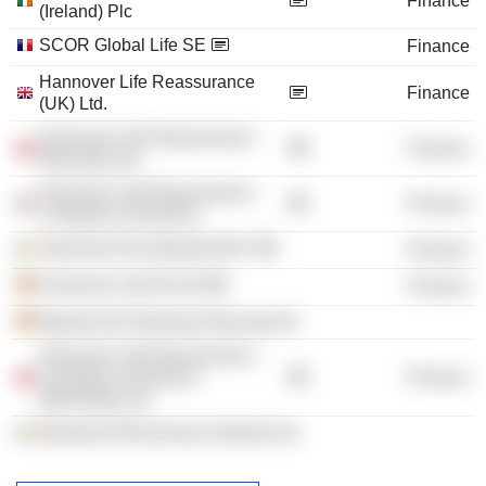
Finance
(Ireland) Plc
SCOR Global Life SE
Finance
Hannover Life Reassurance
Finance
(UK) Ltd.
Hannover Life Reassurance
Finance
Bermuda Ltd.
Hannover Life Reassurance
Finance
Company of America
Hannover Re (Ireland) DAC
Finance
Hannover Life Re AG
Finance
Bayerische Rückversicherung AG
Hannover Life Reassurance
Company of America
Finance
(Bermuda) Ltd.
Bavarian Reinsurance Ireland Ltd.