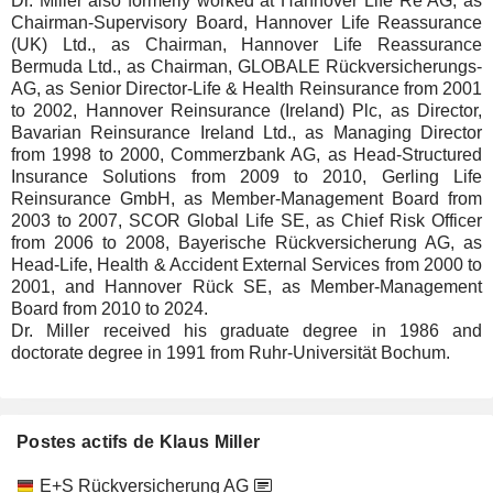
Dr. Miller also formerly worked at Hannover Life Re AG, as
Chairman-Supervisory Board, Hannover Life Reassurance
(UK) Ltd., as Chairman, Hannover Life Reassurance
Bermuda Ltd., as Chairman, GLOBALE Rückversicherungs-
AG, as Senior Director-Life & Health Reinsurance from 2001
to 2002, Hannover Reinsurance (Ireland) Plc, as Director,
Bavarian Reinsurance Ireland Ltd., as Managing Director
from 1998 to 2000, Commerzbank AG, as Head-Structured
Insurance Solutions from 2009 to 2010, Gerling Life
Reinsurance GmbH, as Member-Management Board from
2003 to 2007, SCOR Global Life SE, as Chief Risk Officer
from 2006 to 2008, Bayerische Rückversicherung AG, as
Head-Life, Health & Accident External Services from 2000 to
2001, and Hannover Rück SE, as Member-Management
Board from 2010 to 2024.
Dr. Miller received his graduate degree in 1986 and
doctorate degree in 1991 from Ruhr-Universität Bochum.
Postes actifs de Klaus Miller
Sociétés
Poste
Début
E+S Rückversicherung AG