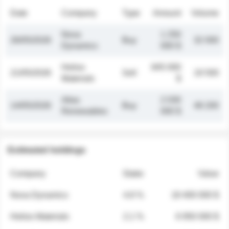
Date
Company
Type
Amount
Volume
Nova
1 250
26/05/2026
Buy
32 000
Dynamics
000 $
Helios
845 000
21/05/2026
Sell
19 500
Materials
$
Atlas
2 030
14/05/2026
Buy
48 200
Renewables
000 $
Estimated holdings
Company
Stake
Value
Nova Dynamics
4.8 %
18 400 000 $
Helios Materials
2.1 %
6 950 000 $