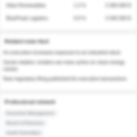
Atlas Renewables
1.3 %
3 280 000 $
BluePeak Logistics
0.9 %
2 040 000 $
Related news feed
An executive increases exposure to an industrial stock
Sector rotation: insiders are more active on clean energy
names
New regulatory filing published for executive transactions
Professional network
Executive Management
Board of Directors
Audit Committee