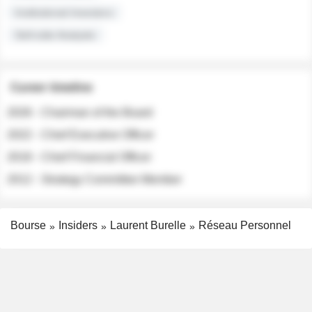
Institutional Investors
Sell-side Analysts
Career timeline
2026 - Chairman of the Board
2022 - Chief Executive Officer
2018 - Chief Financial Officer
2012 - Strategy Committee Member
Bourse
Insiders
Laurent Burelle
Réseau Personnel