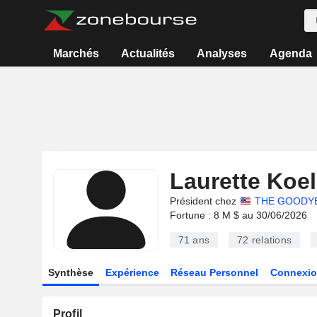
Marchés
Actualités
Analyses
Agenda
Laurette Koel
Président chez
THE GOODYE
Fortune : 8 M $ au 30/06/2026
71 ans
72
relations
Synthèse
Expérience
Réseau Personnel
Connexio
Profil