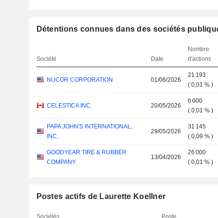
Détentions connues dans des sociétés publiqu
Nombre
Société
Date
d'actions
21 193
NUCOR CORPORATION
01/06/2026
(
0,01 %
)
6 000
CELESTICA INC.
20/05/2026
(
0,01 %
)
PAPA JOHN'S INTERNATIONAL,
31 145
29/05/2026
INC.
(
0,09 %
)
GOODYEAR TIRE & RUBBER
26 000
13/04/2026
COMPANY
(
0,01 %
)
Postes actifs de Laurette Koellner
Sociétés
Poste