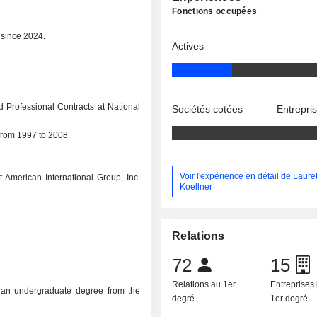
Fonctions occupées
since 2024.
Actives
d Professional Contracts at National
Sociétés cotées
Entrepri
from 1997 to 2008.
Voir l'expérience en détail de Laure
 American International Group, Inc.
Koellner
Relations
72
15
Relations au 1er
Entreprises 
 an undergraduate degree from the
degré
1er degré