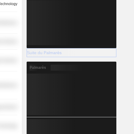
 Technology
cellaneous
r Services
Suite du Palmarès
r Services
Palmarès
cellaneous
y Services
 Technology