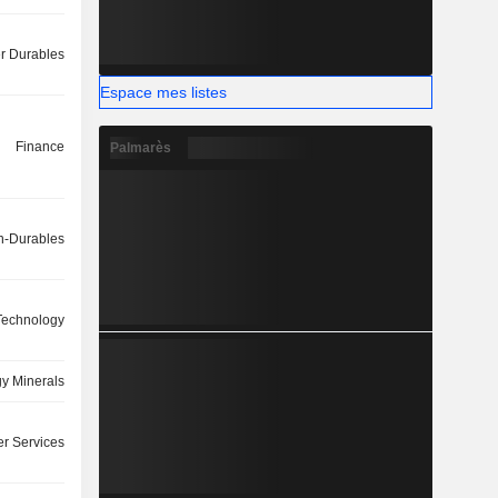
 Durables
Espace mes listes
Finance
Palmarès
-Durables
 Technology
y Minerals
r Services