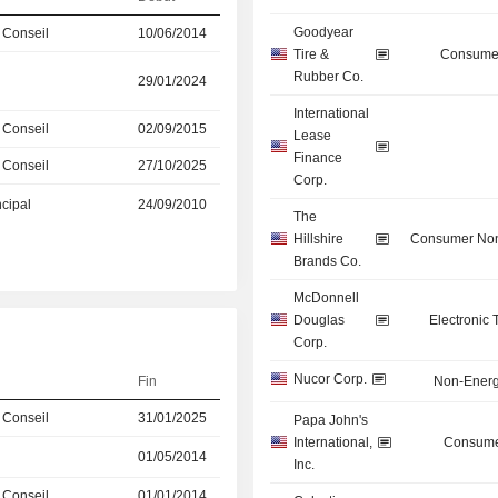
Goodyear
 Conseil
10/06/2014
Tire &
Consumer
Rubber Co.
29/01/2024
International
 Conseil
02/09/2015
Lease
Finance
 Conseil
27/10/2025
Corp.
ncipal
24/09/2010
The
Hillshire
Consumer Non
Brands Co.
McDonnell
Douglas
Electronic
Corp.
Nucor Corp.
Fin
Non-Energ
 Conseil
31/01/2025
Papa John's
International,
Consume
01/05/2014
Inc.
 Conseil
01/01/2014