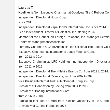
Laurette T.
Koellner
is Non-Executive Chairman at Goodyear Tire & Rubber Co. 
Independent Director at Nucor Corp.
since 2015.
Independent Director at Papa John's International, Inc. since 2014.
Lead Independent Director at Celestica, Inc. starting 2026.
Member of the Council on Foreign Relations, Inc. Manager-Certifie
Contracts Management Association.
Formerly Chairman & Chief Administration Officer at The Boeing Co. 
Executive Chairman at International Lease Finance Corp.
from 2012 to 2014.
Executive Chairman at ILFC Holdings, Inc. Independent Director at
from 2011 to 2012.
Independent Director at The Hillshire Brands Co. from 2011 to 2014.
Independent Director at Celestica, Inc. from 2009 to 2025.
Vice President-Internal Audit at McDonnell Douglas Corp.
President at Connexion by Boeing from 2004 to 2006.
President at Boeing International Corp.
from 2006 to 2008.
Education includes an MBA from Stetson University in 1980 and
University of Central Florida in 1977.