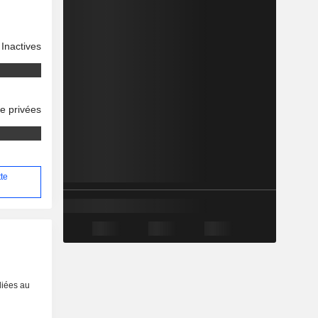
Inactives
se privées
tte
liées au