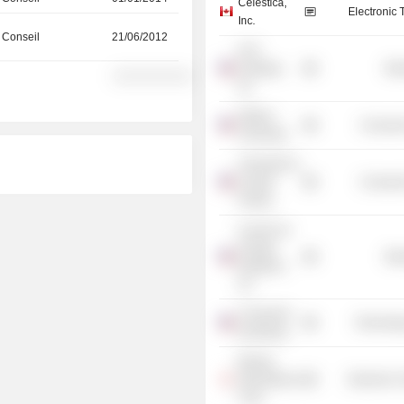
Celestica,
Electronic
Inc.
 Conseil
21/06/2012
ILFC
Holdings,
Mis
░░░░░░░░░░
Inc.
Stetson
Consume
University
University of
Central
Consume
Florida
Council on
Foreign
Mis
Relations,
Inc.
Connexion
Technolog
by Boeing
Boeing
International
Electronic
Corp.