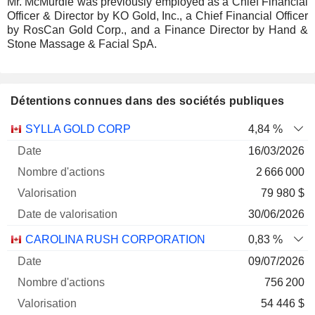
Mr. McMurdie was previously employed as a Chief Financial
Officer & Director by KO Gold, Inc., a Chief Financial Officer
by RosCan Gold Corp., and a Finance Director by Hand &
Stone Massage & Facial SpA.
Détentions connues dans des sociétés publiques
Nombre
Date de
SYLLA GOLD CORP
4,84 %
Société
Date
d'actions
Valorisation
valorisation
16/03/2026
2 666 000
79 980 $
30/06/2026
CAROLINA RUSH CORPORATION
0,83 %
09/07/2026
756 200
54 446 $