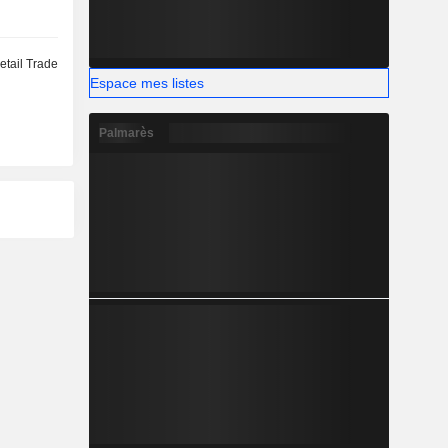
etail Trade
Espace mes listes
Palmarès