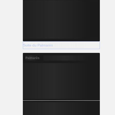
Suite du Palmarès
Palmarès