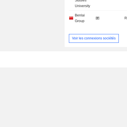
Studies
University
Benlai
R
Group
Voir les connexions sociétés