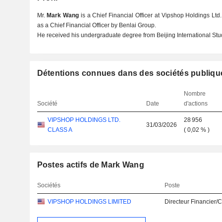
Mr.
Mark Wang
is a Chief Financial Officer at Vipshop Holdings Lt
as a Chief Financial Officer by Benlai Group.
He received his undergraduate degree from Beijing International Stud
Détentions connues dans des sociétés publiqu
Nombre
Société
Date
d'actions
VIPSHOP HOLDINGS LTD.
28 956
31/03/2026
CLASS A
(
0,02 %
)
Postes actifs de Mark Wang
Sociétés
Poste
VIPSHOP HOLDINGS LIMITED
Directeur Financier/