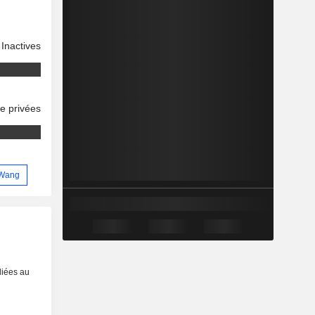
Inactives
se privées
k Wang
liées au