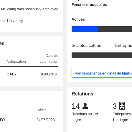
Fonctions occupées
d. Mr. Wang was previously employed
Actives
ies University.
es
Sociétés cotées
Entrepri
Date de
Valorisation
valorisation
Voir l'expérience en détail de Mar
2 M $
30/06/2026
Relations
14
3
Début
Relations au 1er
Entreprises 
CFO
24/05/2023
degré
1er degré