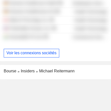
Siemens Healthcare GmbH
Distribution Services
Siemens Healthineers AG
Health Technology
Alpha-9 Oncology, Inc.
Health Technology
Predictably Human, Inc.
Health Technology
Gosamplify Pvt Ltd.
Commercial Services
Voir les connexions sociétés
Bourse
Insiders
Michael Reitermann