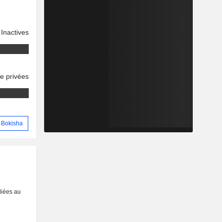
Inactives
se privées
d Bokisha
liées au