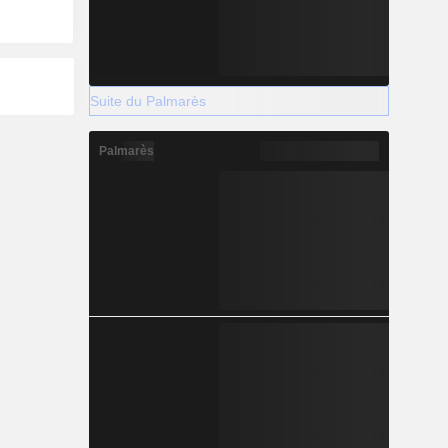
Suite du Palmarès
Palmarès