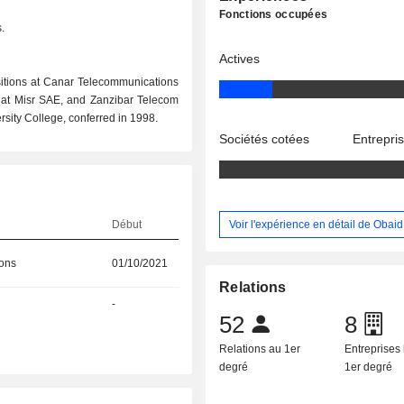
Fonctions occupées
.
Actives
itions at Canar Telecommunications
alat Misr SAE, and Zanzibar Telecom
sity College, conferred in 1998.
Sociétés cotées
Entrepri
Voir l'expérience en détail de Obai
Début
ions
01/10/2021
Relations
-
52
8
Relations au 1er
Entreprises 
degré
1er degré