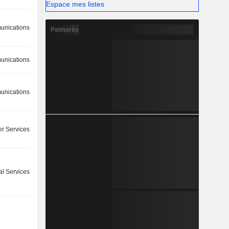
Espace mes listes
nications
Palmarès
nications
nications
r Services
l Services