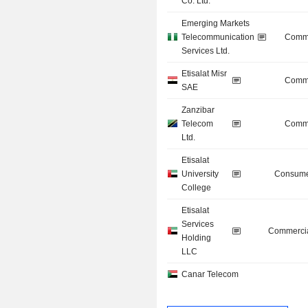
Co. Ltd.
Emerging Markets
Telecommunication
Commu
Services Ltd.
Etisalat Misr
Commu
SAE
Zanzibar
Telecom
Commu
Ltd.
Etisalat
University
Consume
College
Etisalat
Services
Commercia
Holding
LLC
Canar Telecom