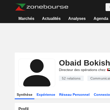
Marchés
Actualités
Analyses
Agenda
Obaid Bokis
Directeur des opérations chez
52
relations
Communicat
Synthèse
Expérience
Réseau Personnel
Connexio
Profil