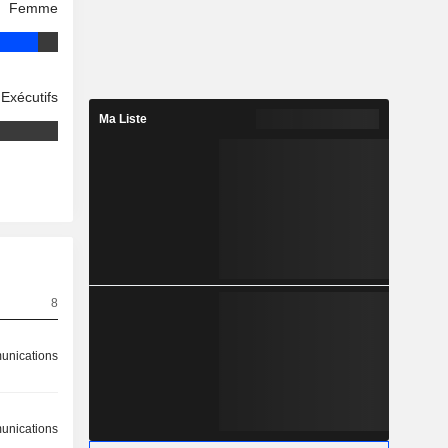
Femme
Exécutifs
Ma Liste
8
nications
nications