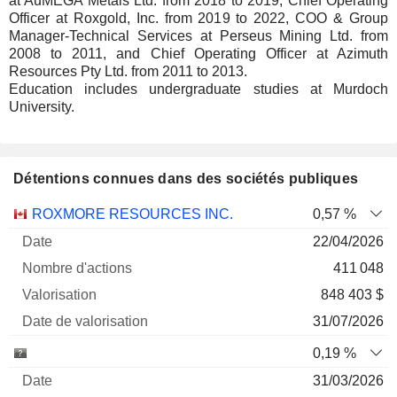
at AuMEGA Metals Ltd. from 2018 to 2019, Chief Operating
Officer at Roxgold, Inc. from 2019 to 2022, COO & Group
Manager-Technical Services at Perseus Mining Ltd. from
2008 to 2011, and Chief Operating Officer at Azimuth
Resources Pty Ltd. from 2011 to 2013.
Education includes undergraduate studies at Murdoch
University.
Détentions connues dans des sociétés publiques
Nombre
Date de
ROXMORE RESOURCES INC.
0,57 %
Société
Date
d'actions
Valorisation
valorisation
22/04/2026
411 048
848 403 $
31/07/2026
0,19 %
31/03/2026