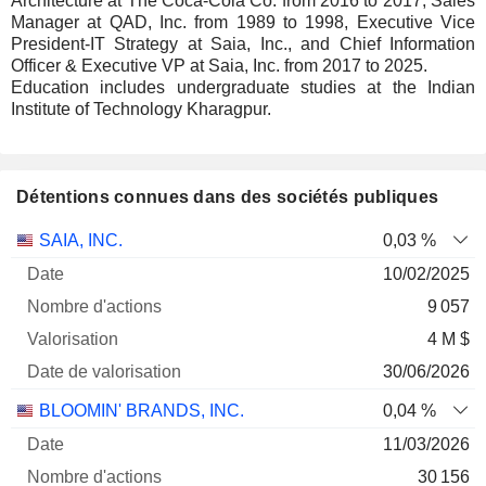
Architecture at The Coca-Cola Co. from 2016 to 2017, Sales
Manager at QAD, Inc. from 1989 to 1998, Executive Vice
President-IT Strategy at Saia, Inc., and Chief Information
Officer & Executive VP at Saia, Inc. from 2017 to 2025.
Education includes undergraduate studies at the Indian
Institute of Technology Kharagpur.
Détentions connues dans des sociétés publiques
Nombre
Date de
SAIA, INC.
0,03 %
Société
Date
d'actions
Valorisation
valorisation
10/02/2025
9 057
4 M $
30/06/2026
BLOOMIN' BRANDS, INC.
0,04 %
11/03/2026
30 156