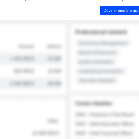
Devenir membre grat
Professional network
Executive Management
Amount
Volume
Board of Directors
1 250 000 $
32 000
Audit Committee
845 000 $
19 500
Institutional Investors
Sell-side Analysts
2 030 000 $
48 200
Career timeline
2026 - Chairman of the Board
Value
2022 - Chief Executive Officer
18 400 000 $
2018 - Chief Financial Officer