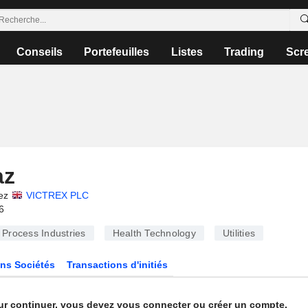
Conseils
Portefeuilles
Listes
Trading
Scr
az
ez
VICTREX PLC
6
Process Industries
Health Technology
Utilities
ns Sociétés
Transactions d'initiés
ur continuer, vous devez vous connecter ou créer un compte.