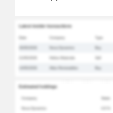
Latest insider transactions
Date
Company
Type
26/05/2026
Nova Dynamics
Buy
21/05/2026
Helios Materials
Sell
14/05/2026
Atlas Renewables
Buy
Estimated holdings
Company
Stake
Nova Dynamics
4.8 %