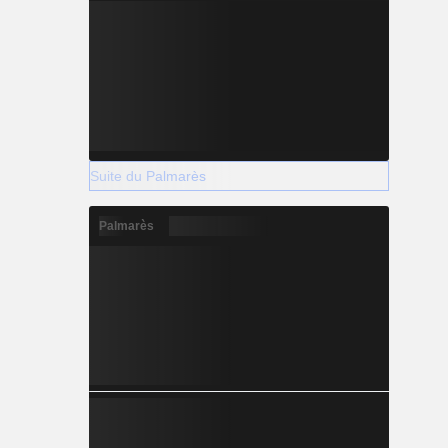
Suite du Palmarès
Palmarès