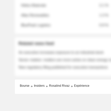
Helios Materials
2.1 %
Atlas Renewables
1.3 %
BluePeak Logistics
0.9 %
Related news feed
An executive increases exposure to an industrial stock
Sector rotation: insiders are more active on clean energy
New regulatory filing published for executive transactions
Bourse
Insiders
Rosalind Rivaz
Expérience