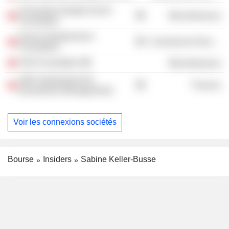
University Hospital Zurich
Miscellaneous
Foundation
Swiss Entrepreneurs
Commercial Services
Foundation
HSG Foundation
Miscellaneous
UBS Switzerland AG
Finance
(Investment Management)
Voir les connexions sociétés
Bourse
Insiders
Sabine Keller-Busse