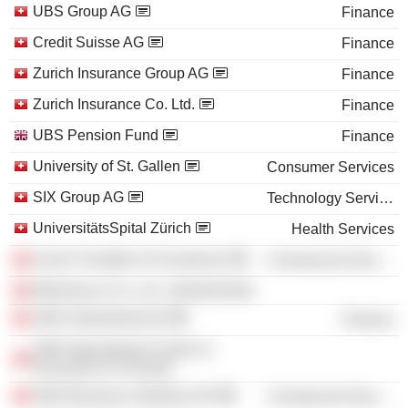
UBS Group AG
Finance
Credit Suisse AG
Finance
Zurich Insurance Group AG
Finance
Zurich Insurance Co. Ltd.
Finance
UBS Pension Fund
Finance
University of St. Gallen
Consumer Services
SIX Group AG
Technology Services
UniversitätsSpital Zürich
Health Services
Zurich Chamber of Commerce
Commercial Services
Mckinsey & Co., Inc. (Switzerland)
UBS Switzerland AG
Finance
UBS International Center of
Economics In Society
UBS Business Solutions AG
Commercial Services