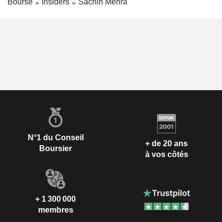
Bourse
Insiders
Sachin Mehra
N°1 du Conseil
+ de 20 ans
Boursier
à vos côtés
+ 1 300 000
membres