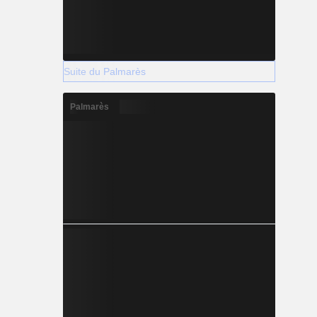
Suite du Palmarès
Palmarès