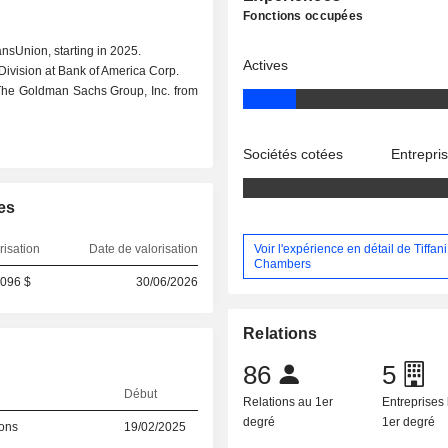
Fonctions occupées
ansUnion, starting in 2025.
Actives
Division at Bank of America Corp.
The Goldman Sachs Group, Inc. from
Sociétés cotées
Entrepri
es
Voir l'expérience en détail de Tiffani
risation
Date de valorisation
Chambers
 096 $
30/06/2026
Relations
86
5
Début
Relations au 1er
Entreprises 
degré
1er degré
ions
19/02/2025