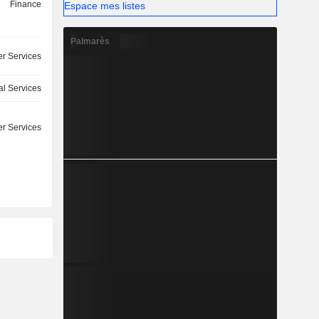
Finance
Espace mes listes
Palmarès
r Services
l Services
r Services