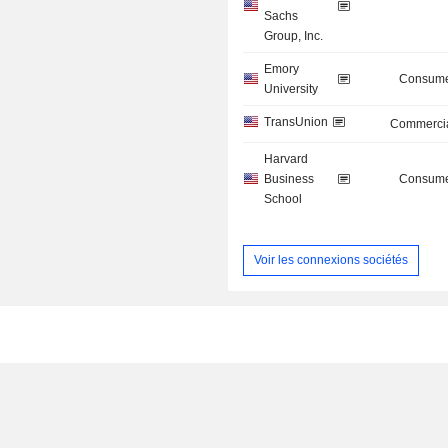
Sachs
Group, Inc.
Emory
Consume
University
TransUnion
Commercia
Harvard
Business
Consume
School
Voir les connexions sociétés