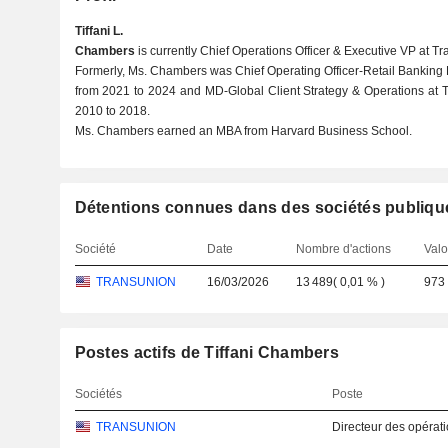
Tiffani L.
Chambers
is currently Chief Operations Officer & Executive VP at Tr
Formerly, Ms. Chambers was Chief Operating Officer-Retail Banking 
from 2021 to 2024 and MD-Global Client Strategy & Operations at 
2010 to 2018.
Ms. Chambers earned an MBA from Harvard Business School.
Détentions connues dans des sociétés publiqu
Société
Date
Nombre d'actions
Valo
TRANSUNION
16/03/2026
13 489
(
0,01 %
)
973
Postes actifs de Tiffani Chambers
Sociétés
Poste
TRANSUNION
Directeur des opérat