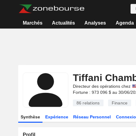
Marchés
Actualités
Analyses
Agenda
Tiffani Cham
Directeur des opérations chez
Fortune : 973 096 $ au 30/06/2
86
relations
Finance
Synthèse
Expérience
Réseau Personnel
Connexio
Profil