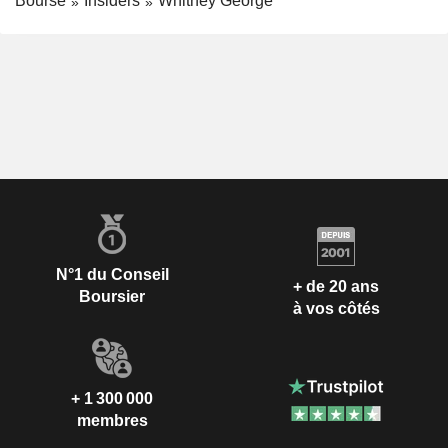
Bourse
Insiders
Whitney George
N°1 du Conseil
+ de 20 ans
Boursier
à vos côtés
+ 1 300 000
membres