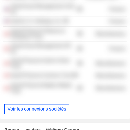
Sprott Asset Management USA,
Finance
Inc.
Sprott U.S. Holdings, Inc.
Finance
Sprott Physical Platinum &
Miscellaneous
Palladium Trust
Sprott Asset Management GP,
Finance
Inc.
Sprott Physical Gold & Silver
Miscellaneous
Trust
Sprott Physical Uranium Trust
Miscellaneous
Sprott Physical Battery Metals
Miscellaneous
Trust
Voir les connexions sociétés