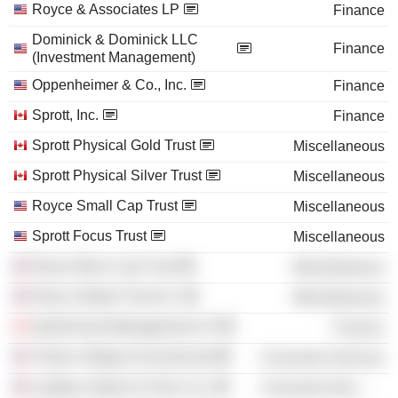
Royce & Associates LP
Finance
Dominick & Dominick LLC
Finance
(Investment Management)
Oppenheimer & Co., Inc.
Finance
Sprott, Inc.
Finance
Sprott Physical Gold Trust
Miscellaneous
Sprott Physical Silver Trust
Miscellaneous
Royce Small Cap Trust
Miscellaneous
Sprott Focus Trust
Miscellaneous
Royce Micro Cap Trust
Miscellaneous
Royce Global Trust Inc.
Miscellaneous
Sprott Asset Management LP
Finance
Trinity College (Connecticut)
Consumer Services
Laidlaw, Adams & Peck, Inc.
Consumer Non-Durables